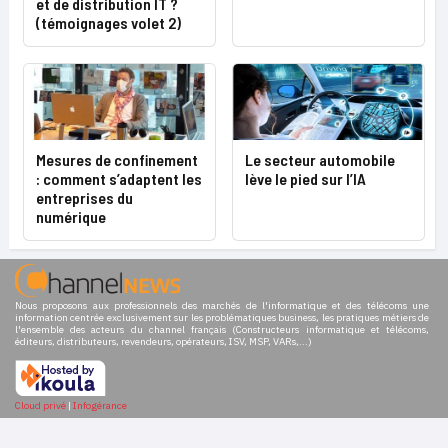
et de distribution IT ?
(témoignages volet 2)
Mesures de confinement
Le secteur automobile
: comment s’adaptent les
lève le pied sur l’IA
entreprises du
numérique
Nous proposons aux professionnels des marchés de l'informatique et des télécoms une
information centrée exclusivement sur les problématiques business, les pratiques métiers de
l'ensemble des acteurs du channel français (Constructeurs informatique et télécoms,
éditeurs, distributeurs, revendeurs, opérateurs, ISV, MSP, VARs,...)
Cloud privé
|
Infogérance