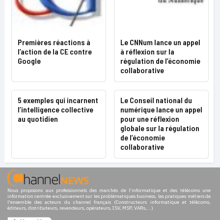
Premières réactions à
Le CNNum lance un appel
l’action de la CE contre
à réflexion sur la
Google
régulation de l’économie
collaborative
5 exemples qui incarnent
Le Conseil national du
l’intelligence collective
numérique lance un appel
au quotidien
pour une réflexion
globale sur la régulation
de l’économie
collaborative
Nous proposons aux professionnels des marchés de l'informatique et des télécoms une
information centrée exclusivement sur les problématiques business, les pratiques métiers de
l'ensemble des acteurs du channel français (Constructeurs informatique et télécoms,
éditeurs, distributeurs, revendeurs, opérateurs, ISV, MSP, VARs,...)