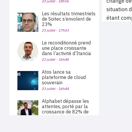
change de 
23 juillet - 18h56
situation 
Les résultats trimestriels
étant com
de Soitec s’envolent de
23%
23 juillet - 17h03
Le reconditionné prend
une place croissante
dans l’activité d’Itancia
23 juillet - 16h48
Atos lance sa
plateforme de cloud
souverain
23 juillet - 16h44
Alphabet dépasse les
attentes, porté par la
croissance de 82% de
Google Cloud
23 juillet - 15h56
PLAN DU SITE