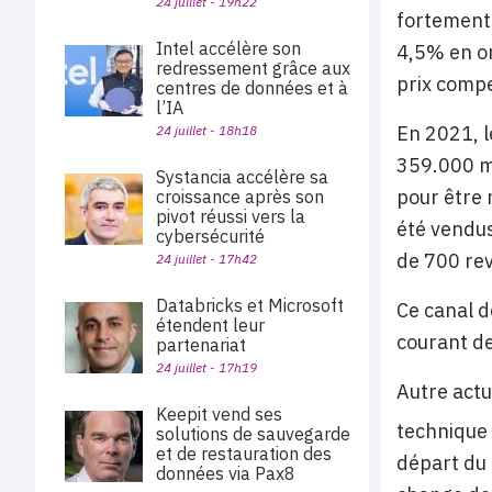
24 juillet - 19h22
fortement 
Intel accélère son
4,5% en or
redressement grâce aux
prix compe
centres de données et à
l’IA
En 2021, l
24 juillet - 18h18
359.000 ma
Systancia accélère sa
pour être 
croissance après son
pivot réussi vers la
été vendus
cybersécurité
de 700 re
24 juillet - 17h42
Databricks et Microsoft
Ce canal d
étendent leur
courant d
partenariat
24 juillet - 17h19
Autre actu
Keepit vend ses
technique 
solutions de sauvegarde
et de restauration des
départ du 
données via Pax8