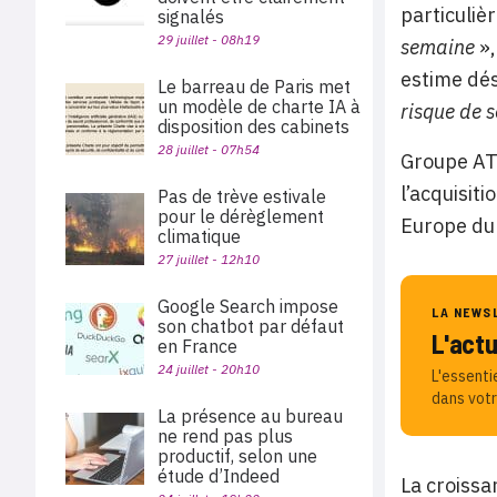
particuliè
signalés
29 juillet - 08h19
semaine
»
estime dés
Le barreau de Paris met
un modèle de charte IA à
risque de s
disposition des cabinets
28 juillet - 07h54
Groupe AT
l’acquisit
Pas de trève estivale
pour le dérèglement
Europe du 
climatique
27 juillet - 12h10
Google Search impose
LA NEWS
son chatbot par défaut
L'act
en France
24 juillet - 20h10
L'essenti
dans votr
La présence au bureau
ne rend pas plus
productif, selon une
étude d’Indeed
La croissa