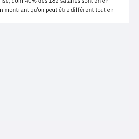
rise, dont 40% des 182 salariés sont en en
 en montrant qu’on peut être différent tout en
Terms of use