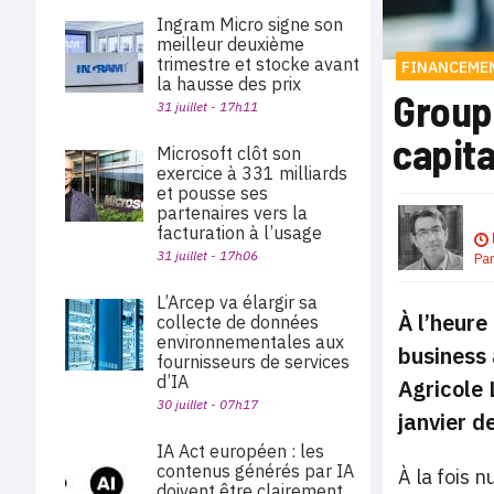
Ingram Micro signe son
meilleur deuxième
trimestre et stocke avant
FINANCEME
la hausse des prix
Groupe
31 juillet - 17h11
capita
Microsoft clôt son
exercice à 331 milliards
et pousse ses
partenaires vers la
facturation à l’usage
31 juillet - 17h06
Pa
L’Arcep va élargir sa
À l’heure
collecte de données
environnementales aux
business 
fournisseurs de services
d’IA
Agricole 
30 juillet - 07h17
janvier de
IA Act européen : les
contenus générés par IA
À la fois 
doivent être clairement