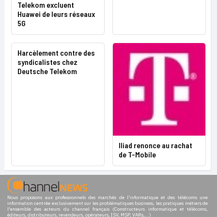
Telekom excluent
Huawei de leurs réseaux
5G
Harcèlement contre des
syndicalistes chez
Deutsche Telekom
Iliad renonce au rachat
de T-Mobile
Nous proposons aux professionnels des marchés de l'informatique et des télécoms une
information centrée exclusivement sur les problématiques business, les pratiques métiers de
l'ensemble des acteurs du channel français (Constructeurs informatique et télécoms,
éditeurs, distributeurs, revendeurs, opérateurs, ISV, MSP, VARs,...)