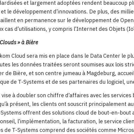
ardisées et largement adoptées rendent beaucoup plus
 et le développement d’innovations. De plus, des milli
vaillent en permanence sur le développement de OpenS
x cas d’utilisations, y compris l’Internet des Objets (Io
 Clouds » à Bière
om Cloud sera mis en place dans le Data Center le plus
utes les données traitées seront soumises aux lois st
r de Bière, et son centre jumeau à Magdeburg, accueill
que de T-Systems et de ses partenaires du logiciel, un
vise à doubler son chiffre d’affaires avec les services b
u’à présent, les clients ont souscrit principalement a
 T-Systems offrent des solutions cloud de bout-en-bout 
conseil, l’implémentation, la facturation, le service cl
es de T-Systems comprend des sociétés comme Microsof