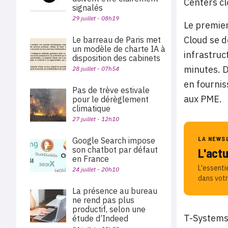
Centers cl
signalés
29 juillet - 08h19
Le premie
Cloud se d
Le barreau de Paris met
un modèle de charte IA à
infrastruc
disposition des cabinets
minutes. D
28 juillet - 07h54
en fournis
Pas de trève estivale
aux PME.
pour le dérèglement
climatique
27 juillet - 12h10
LA NEWS
Google Search impose
son chatbot par défaut
L'act
en France
L'essenti
24 juillet - 20h10
dans votr
La présence au bureau
ne rend pas plus
productif, selon une
T-Systems 
étude d’Indeed