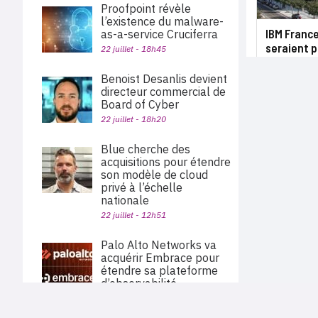
Proofpoint révèle
l’existence du malware-
IBM France
as-a-service Cruciferra
seraient p
22 juillet - 18h45
Benoist Desanlis devient
directeur commercial de
Board of Cyber
22 juillet - 18h20
Blue cherche des
acquisitions pour étendre
son modèle de cloud
privé à l’échelle
nationale
22 juillet - 12h51
Palo Alto Networks va
acquérir Embrace pour
étendre sa plateforme
d’observabilité
22 juillet - 11h40
PLAN DU SITE