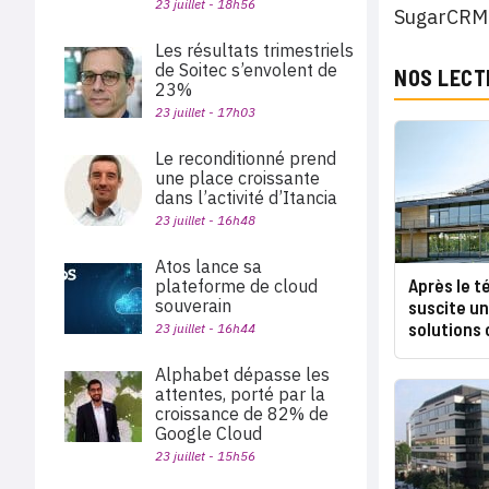
23 juillet - 18h56
SugarCRM 
Les résultats trimestriels
de Soitec s’envolent de
NOS LECT
23%
23 juillet - 17h03
Le reconditionné prend
une place croissante
dans l’activité d’Itancia
23 juillet - 16h48
Atos lance sa
Après le té
plateforme de cloud
souverain
suscite u
solutions 
23 juillet - 16h44
Alphabet dépasse les
attentes, porté par la
croissance de 82% de
Google Cloud
23 juillet - 15h56