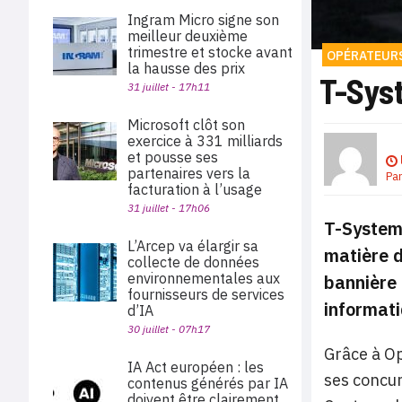
Ingram Micro signe son
meilleur deuxième
trimestre et stocke avant
OPÉRATEUR
la hausse des prix
T-Syst
31 juillet - 17h11
Microsoft clôt son
exercice à 331 milliards
et pousse ses
partenaires vers la
Pa
facturation à l’usage
31 juillet - 17h06
T-Systems
L’Arcep va élargir sa
matière d
collecte de données
environnementales aux
bannière 
fournisseurs de services
informati
d’IA
30 juillet - 07h17
Grâce à O
IA Act européen : les
ses concur
contenus générés par IA
doivent être clairement