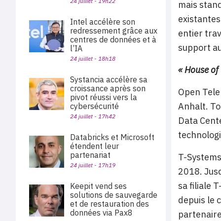
24 juillet - 19h22
mais stand
existantes
Intel accélère son
redressement grâce aux
entier tra
centres de données et à
support au
l’IA
24 juillet - 18h18
« House of
Systancia accélère sa
croissance après son
Open Telek
pivot réussi vers la
Anhalt. To
cybersécurité
24 juillet - 17h42
Data Cente
technologi
Databricks et Microsoft
étendent leur
partenariat
T-Systems 
24 juillet - 17h19
2018. Jusq
sa filiale
Keepit vend ses
solutions de sauvegarde
depuis le 
et de restauration des
données via Pax8
partenair