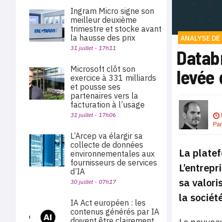
Ingram Micro signe son
meilleur deuxième
trimestre et stocke avant
la hausse des prix
ANALYSE DE
31 juillet - 17h11
Databr
Microsoft clôt son
levée 
exercice à 331 milliards
et pousse ses
partenaires vers la
facturation à l’usage
31 juillet - 17h06
Pa
L’Arcep va élargir sa
collecte de données
La platef
environnementales aux
fournisseurs de services
L’entrepr
d’IA
sa valori
30 juillet - 07h17
la sociét
IA Act européen : les
contenus générés par IA
doivent être clairement