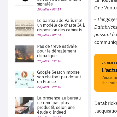
Le nouveau
signalés
One Ventur
29 juillet - 08h19
« L’engage
Le barreau de Paris met
un modèle de charte IA à
Databricks,
disposition des cabinets
passant à 
28 juillet - 07h54
communiq
Pas de trève estivale
pour le dérèglement
climatique
27 juillet - 12h10
LA NEWS
L'act
Google Search impose
son chatbot par défaut
L'essenti
en France
dans votr
24 juillet - 20h10
La présence au bureau
ne rend pas plus
Databricks
productif, selon une
l’acquisit
étude d’Indeed