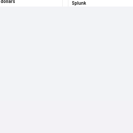
 dollars
Splunk
NOS SITES
CONTACTS
Nominations
InformatiqueNews.fr
Rédaction
Produits et solutions
Projets-Informatiques.fr
Publicité
Régions
BtoBMarketers.fr
Advertising