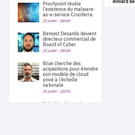
milliard de
Proofpoint révèle
l’existence du malware-
as-a-service Cruciferra
22 juillet - 18h45
Benoist Desanlis devient
directeur commercial de
Board of Cyber
22 juillet - 18h20
Blue cherche des
acquisitions pour étendre
son modèle de cloud
privé à l’échelle
nationale
22 juillet - 12h51
Palo Alto Networks va
acquérir Embrace pour
étendre sa plateforme
PLAN DU SITE
d’observabilité
Actu des sociétés
22 juillet - 11h40
Agenda
Nous proposons aux professionnels des marchés de
En bref
l'informatique et des télécoms une information centrée