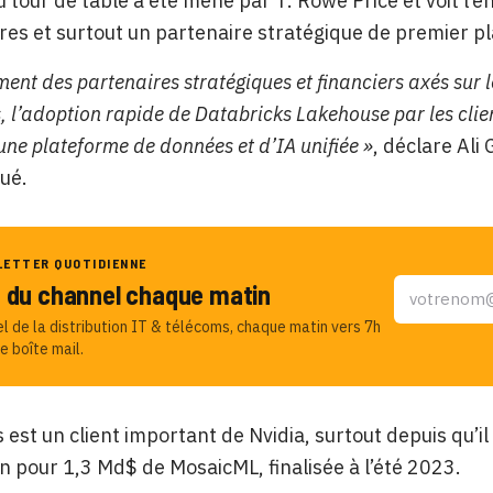
 tour de table a été mené par T. Rowe Price et voit l’
es et surtout un partenaire stratégique de premier pla
ment des partenaires stratégiques et financiers axés sur 
 l’adoption rapide de Databricks Lakehouse par les client
une plateforme de données et d’IA unifiée »
, déclare Ali
ué.
LETTER QUOTIDIENNE
u du channel chaque matin
el de la distribution IT & télécoms, chaque matin vers 7h
e boîte mail.
 est un client important de Nvidia, surtout depuis qu’il
ion pour 1,3 Md$ de MosaicML, finalisée à l’été 2023.