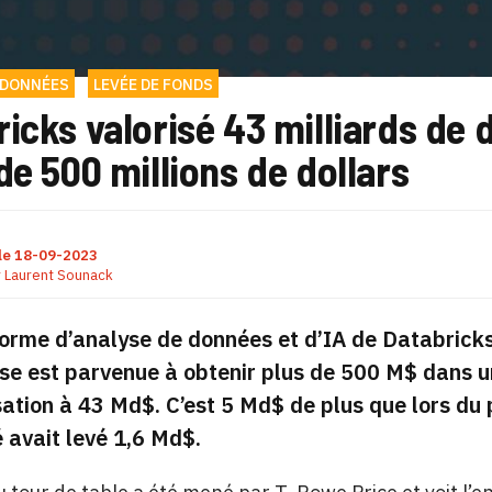
 DONNÉES
LEVÉE DE FONDS
icks valorisé 43 milliards de 
de 500 millions de dollars
le
18-09-2023
r
Laurent Sounack
orme d’analyse de données et d’IA de Databricks c
ise est parvenue à obtenir plus de 500 M$ dans un
sation à 43 Md$. C’est 5 Md$ de plus que lors du
é avait levé 1,6 Md$.