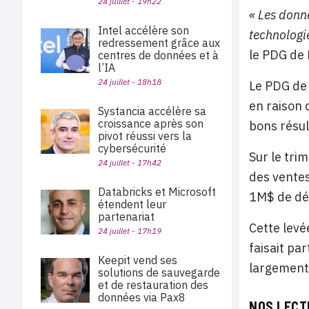
24 juillet - 19h22
« Les donné
Intel accélère son
technologi
redressement grâce aux
le PDG de
centres de données et à
l’IA
24 juillet - 18h18
Le PDG de D
en raison d
Systancia accélère sa
croissance après son
bons résul
pivot réussi vers la
cybersécurité
Sur le trim
24 juillet - 17h42
des ventes
Databricks et Microsoft
1M$ de dép
étendent leur
partenariat
Cette levé
24 juillet - 17h19
faisait par
Keepit vend ses
largement 
solutions de sauvegarde
et de restauration des
données via Pax8
NOS LECT