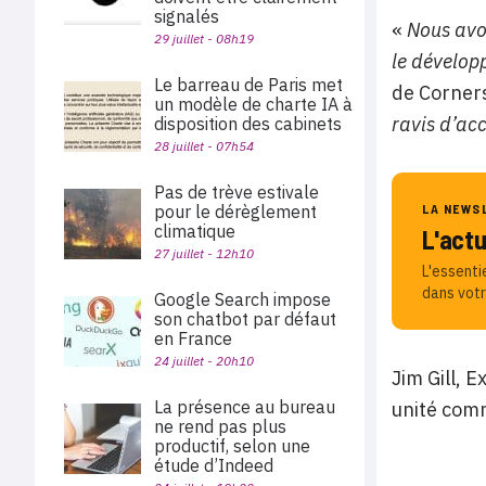
signalés
«
Nous avon
29 juillet - 08h19
le dévelop
Le barreau de Paris met
de Corners
un modèle de charte IA à
ravis d’acc
disposition des cabinets
28 juillet - 07h54
Pas de trève estivale
pour le dérèglement
LA NEWS
climatique
L'act
27 juillet - 12h10
L'essenti
dans votr
Google Search impose
son chatbot par défaut
en France
24 juillet - 20h10
Jim Gill, 
La présence au bureau
unité comm
ne rend pas plus
productif, selon une
étude d’Indeed