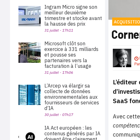
Ingram Micro signe son
meilleur deuxième
trimestre et stocke avant
ACQUISITI
la hausse des prix
Corne
31 juillet - 17h11
Microsoft clôt son
exercice à 331 milliards
et pousse ses
partenaires vers la
Pa
facturation à l’usage
31 juillet - 17h06
L’éditeur
L’Arcep va élargir sa
d’investi
collecte de données
environnementales aux
SaaS fond
fournisseurs de services
d’IA
30 juillet - 07h17
Avec cette
compétence
IA Act européen : les
contenus générés par IA
communiqué
doivent être clairement