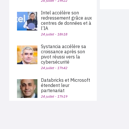
24 juillet - 19h22
Intel accélère son
redressement grâce aux
centres de données et à
l’IA
24 juillet - 18h18
Systancia accélère sa
croissance après son
pivot réussi vers la
cybersécurité
24 juillet - 17h42
Databricks et Microsoft
étendent leur
partenariat
24 juillet - 17h19
Keepit vend ses
solutions de sauvegarde
PLAN DU SITE
et de restauration des
Actu des sociétés
données via Pax8
Agenda
Nous proposons aux professionnels des marchés de
En bref