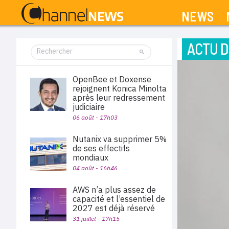
NEWS
ACTU D
OpenBee et Doxense
rejoignent Konica Minolta
après leur redressement
judiciaire
06 août - 17h03
Nutanix va supprimer 5%
de ses effectifs
mondiaux
04 août - 16h46
AWS n’a plus assez de
capacité et l’essentiel de
2027 est déjà réservé
31 juillet - 17h15