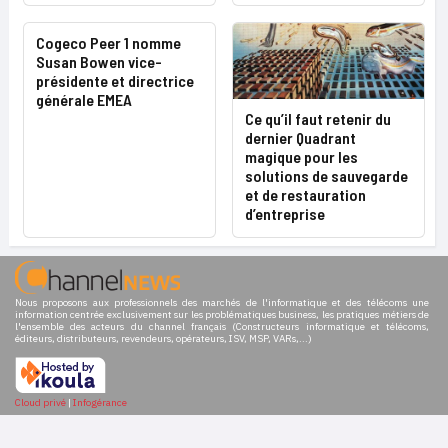
Cogeco Peer 1 nomme
Susan Bowen vice-
présidente et directrice
générale EMEA
Ce qu’il faut retenir du
dernier Quadrant
magique pour les
solutions de sauvegarde
et de restauration
d’entreprise
Nous proposons aux professionnels des marchés de l'informatique et des télécoms une
information centrée exclusivement sur les problématiques business, les pratiques métiers de
l'ensemble des acteurs du channel français (Constructeurs informatique et télécoms,
éditeurs, distributeurs, revendeurs, opérateurs, ISV, MSP, VARs,...)
Cloud privé
|
Infogérance