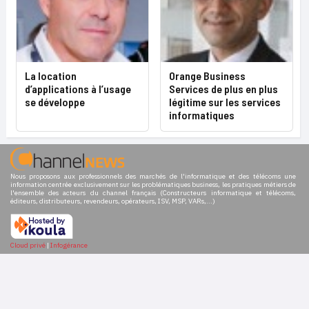
La location
Orange Business
d’applications à l’usage
Services de plus en plus
se développe
légitime sur les services
informatiques
Nous proposons aux professionnels des marchés de l'informatique et des télécoms une
information centrée exclusivement sur les problématiques business, les pratiques métiers de
l'ensemble des acteurs du channel français (Constructeurs informatique et télécoms,
éditeurs, distributeurs, revendeurs, opérateurs, ISV, MSP, VARs,...)
Cloud privé
|
Infogérance