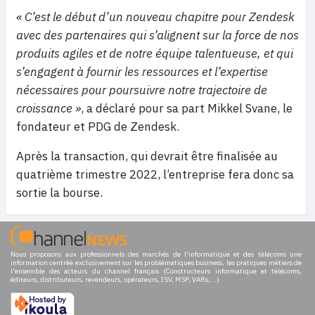
« C’est le début d’un nouveau chapitre pour Zendesk
avec des partenaires qui s’alignent sur la force de nos
produits agiles et de notre équipe talentueuse, et qui
s’engagent à fournir les ressources et l’expertise
nécessaires pour poursuivre notre trajectoire de
croissance »
, a déclaré pour sa part Mikkel Svane, le
fondateur et PDG de Zendesk.
Après la transaction, qui devrait être finalisée au
quatrième trimestre 2022, l’entreprise fera donc sa
sortie la bourse.
Nous proposons aux professionnels des marchés de l'informatique et des télécoms une
information centrée exclusivement sur les problématiques business, les pratiques métiers de
l'ensemble des acteurs du channel français (Constructeurs informatique et télécoms,
éditeurs, distributeurs, revendeurs, opérateurs, ISV, MSP, VARs,...)