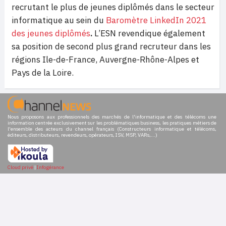
recrutant le plus de jeunes diplômés dans le secteur
informatique au sein du
Baromètre LinkedIn 2021
des jeunes diplômés
.
L’ESN revendique également
sa position de second plus grand recruteur dans les
régions Ile-de-France, Auvergne-Rhône-Alpes et
Pays de la Loire.
Nous proposons aux professionnels des marchés de l'informatique et des télécoms une
information centrée exclusivement sur les problématiques business, les pratiques métiers de
l'ensemble des acteurs du channel français (Constructeurs informatique et télécoms,
éditeurs, distributeurs, revendeurs, opérateurs, ISV, MSP, VARs,...)
Cloud privé
|
Infogérance