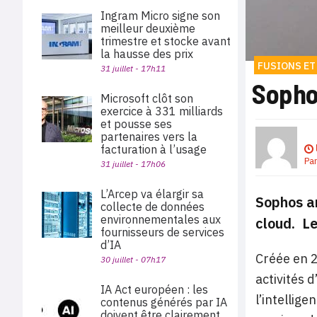
Ingram Micro signe son
meilleur deuxième
trimestre et stocke avant
la hausse des prix
FUSIONS ET
31 juillet - 17h11
Sopho
Microsoft clôt son
exercice à 331 milliards
et pousse ses
partenaires vers la
facturation à l’usage
Pa
31 juillet - 17h06
L’Arcep va élargir sa
Sophos an
collecte de données
environnementales aux
cloud. Le
fournisseurs de services
d’IA
Créée en 2
30 juillet - 07h17
activités 
IA Act européen : les
l’intellig
contenus générés par IA
doivent être clairement