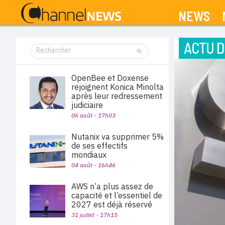
NEWS
ACTU D
OpenBee et Doxense
rejoignent Konica Minolta
après leur redressement
judiciaire
06 août - 17h03
Nutanix va supprimer 5%
de ses effectifs
mondiaux
04 août - 16h46
AWS n’a plus assez de
capacité et l’essentiel de
2027 est déjà réservé
31 juillet - 17h15