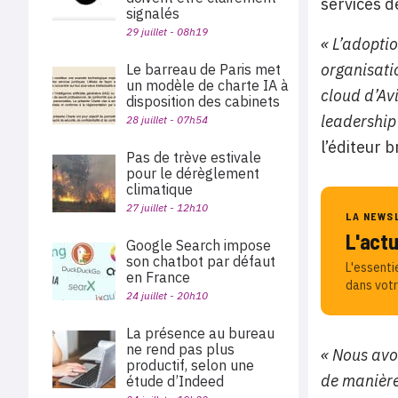
services d
signalés
29 juillet - 08h19
« L’adopti
organisatio
Le barreau de Paris met
un modèle de charte IA à
cloud d’Av
disposition des cabinets
leadership
28 juillet - 07h54
l’éditeur 
Pas de trève estivale
pour le dérèglement
climatique
27 juillet - 12h10
LA NEWS
L'act
Google Search impose
son chatbot par défaut
L'essenti
en France
dans votr
24 juillet - 20h10
La présence au bureau
ne rend pas plus
« Nous avo
productif, selon une
de manière
étude d’Indeed