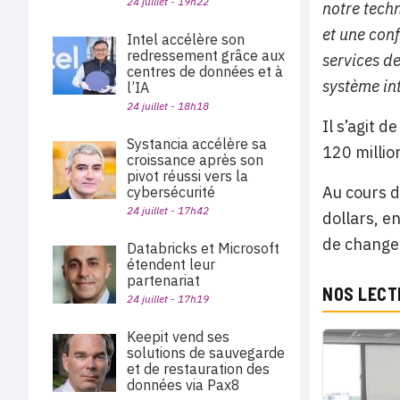
24 juillet - 19h22
notre techn
et une conf
Intel accélère son
redressement grâce aux
services de
centres de données et à
système int
l’IA
24 juillet - 18h18
Il s’agit 
Systancia accélère sa
120 millio
croissance après son
pivot réussi vers la
Au cours d
cybersécurité
24 juillet - 17h42
dollars, e
de change
Databricks et Microsoft
étendent leur
partenariat
NOS LECT
24 juillet - 17h19
Keepit vend ses
solutions de sauvegarde
et de restauration des
données via Pax8