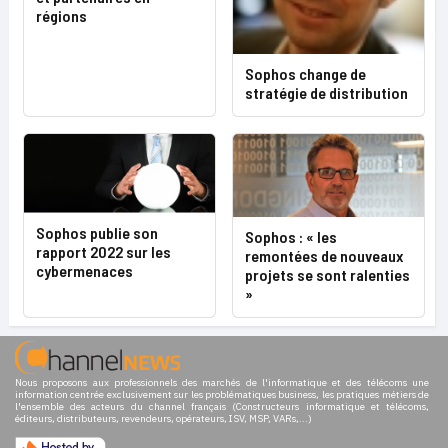
régions
Sophos change de
stratégie de distribution
Sophos publie son
Sophos : « les
rapport 2022 sur les
remontées de nouveaux
cybermenaces
projets se sont ralenties
»
Nous proposons aux professionnels des marchés de l'informatique et des télécoms une
information centrée exclusivement sur les problématiques business, les pratiques métiers de
l'ensemble des acteurs du channel français (Constructeurs informatique et télécoms,
éditeurs, distributeurs, revendeurs, opérateurs, ISV, MSP, VARs,...)