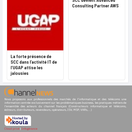
Consulting Partner AWS
La forte présence de
SCC dans l’activité IT de
l’UGAP attise les
jalousies
Nous proposons aux professionnels des marchés de l'informatique et des télécoms une
information centrée exclusivement sur les problématiques business, les pratiques métiers de
l'ensemble des acteurs du channel français (Constructeurs informatique et télécoms,
éditeurs, distributeurs, revendeurs, opérateurs, ISV, MSP, VARs,...)
Cloud privé
|
Infogérance