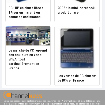
PC : HP en chute libre au
2008 : le mini-notebook,
T4 sur un marché en
produit phare
panne de croissance
Le marché du PC reprend
des couleurs en zone
EMEA, tout
particulièrement en
France
Les ventes de PC chutent
de 18% en France
Nous proposons aux professionnels des marchés de l'informatique et des télécoms une
information centrée exclusivement sur les problématiques business, les pratiques métiers de