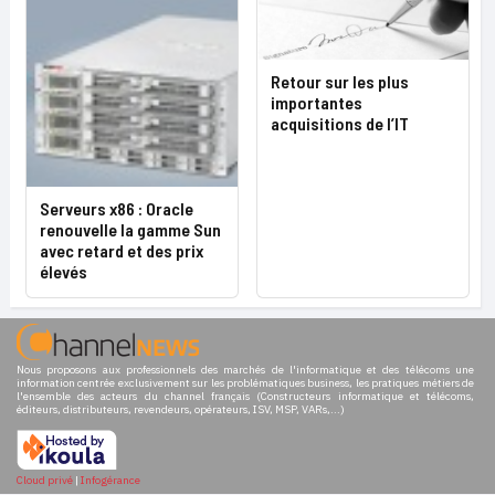
Retour sur les plus
importantes
acquisitions de l’IT
Serveurs x86 : Oracle
renouvelle la gamme Sun
avec retard et des prix
élevés
Nous proposons aux professionnels des marchés de l'informatique et des télécoms une
information centrée exclusivement sur les problématiques business, les pratiques métiers de
l'ensemble des acteurs du channel français (Constructeurs informatique et télécoms,
éditeurs, distributeurs, revendeurs, opérateurs, ISV, MSP, VARs,...)
Cloud privé
|
Infogérance