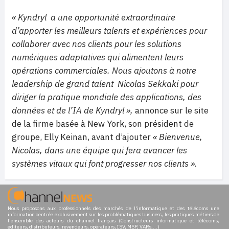
« Kyndryl a une opportunité extraordinaire
d’apporter les meilleurs talents et expériences pour
collaborer avec nos clients pour les solutions
numériques adaptatives qui alimentent leurs
opérations commerciales. Nous ajoutons à notre
leadership de grand talent Nicolas Sekkaki pour
diriger la pratique mondiale des applications, des
données et de l’IA de Kyndryl »,
annonce sur le site
de la firme basée à New York, son président de
groupe, Elly Keinan, avant d’ajouter
« Bienvenue,
Nicolas, dans une équipe qui fera avancer les
systèmes vitaux qui font progresser nos clients ».
Nous proposons aux professionnels des marchés de l'informatique et des télécoms une
information centrée exclusivement sur les problématiques business, les pratiques métiers de
l'ensemble des acteurs du channel français (Constructeurs informatique et télécoms,
éditeurs, distributeurs, revendeurs, opérateurs, ISV, MSP, VARs,...)