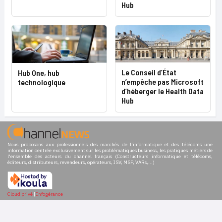
Hub
Le Conseil d’État
Hub One, hub
n’empêche pas Microsoft
technologique
d’héberger le Health Data
Hub
Nous proposons aux professionnels des marchés de l'informatique et des télécoms une
information centrée exclusivement sur les problématiques business, les pratiques métiers de
l'ensemble des acteurs du channel français (Constructeurs informatique et télécoms,
éditeurs, distributeurs, revendeurs, opérateurs, ISV, MSP, VARs,...)
Cloud privé
|
Infogérance