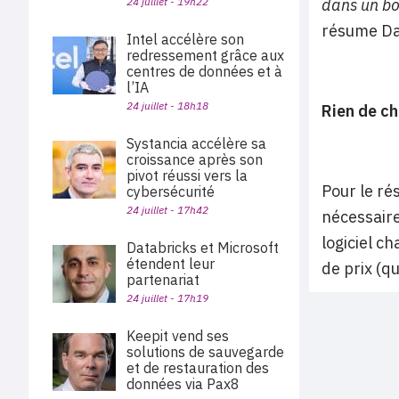
24 juillet - 19h22
dans un boî
résume Da
Intel accélère son
redressement grâce aux
centres de données et à
l’IA
24 juillet - 18h18
Rien de ch
Systancia accélère sa
croissance après son
pivot réussi vers la
Pour le ré
cybersécurité
24 juillet - 17h42
nécessaire
logiciel c
Databricks et Microsoft
étendent leur
de prix (qu
partenariat
24 juillet - 17h19
Keepit vend ses
solutions de sauvegarde
et de restauration des
données via Pax8