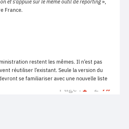
on et s’appuie sur le même outil de reporting
»,
re France.
ministration restent les mêmes. Il n’est pas
nt réutiliser l’existant. Seule la version du
devront se familiariser avec une nouvelle liste
Page :
1
2