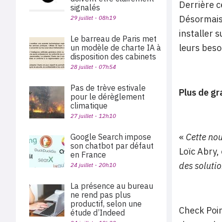
Derrière c
signalés
Désormais,
29 juillet - 08h19
installer 
Le barreau de Paris met
leurs bes
un modèle de charte IA à
disposition des cabinets
28 juillet - 07h54
Pas de trève estivale
Plus de gr
pour le dérèglement
climatique
27 juillet - 12h10
«
Cette nou
Google Search impose
son chatbot par défaut
Loïc Abry,
en France
des solutio
24 juillet - 20h10
La présence au bureau
ne rend pas plus
productif, selon une
Check Poin
étude d’Indeed