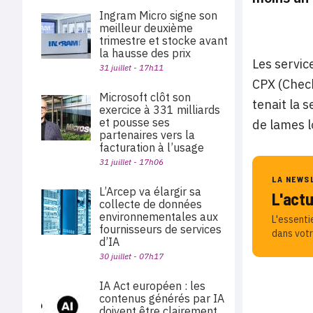
Ingram Micro signe son
meilleur deuxième
trimestre et stocke avant
la hausse des prix
Les servic
31 juillet - 17h11
CPX (Check
Microsoft clôt son
tenait la s
exercice à 331 milliards
et pousse ses
de lames l
partenaires vers la
facturation à l’usage
31 juillet - 17h06
LA NEWS
L’Arcep va élargir sa
L'act
collecte de données
environnementales aux
L'essenti
fournisseurs de services
dans votr
d’IA
30 juillet - 07h17
IA Act européen : les
contenus générés par IA
doivent être clairement