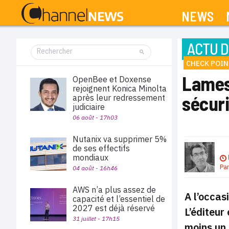
NEWS
ACTU D
CHECK POIN
Lames 
OpenBee et Doxense
rejoignent Konica Minolta
sécur
après leur redressement
judiciaire
06 août - 17h03
Nutanix va supprimer 5%
de ses effectifs
mondiaux
Pa
04 août - 16h46
AWS n’a plus assez de
A l’occas
capacité et l’essentiel de
2027 est déjà réservé
L’éditeur
31 juillet - 17h15
moins un 