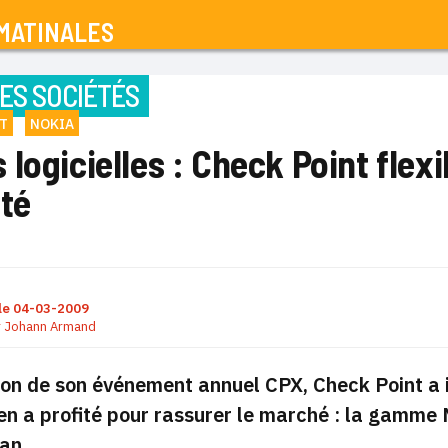
MATINALES
ES SOCIÉTÉS
T
NOKIA
logicielles : Check Point flexi
ité
le
04-03-2009
r
Johann Armand
ion de son événement annuel CPX, Check Point a in
 en a profité pour rassurer le marché : la gamme
an.