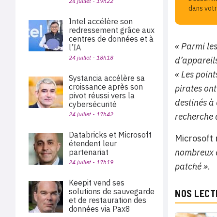
24 juillet - 19h22
dans votr
Intel accélère son
redressement grâce aux
centres de données et à
« Parmi les
l’IA
24 juillet - 18h18
d’appareil
« Les point
Systancia accélère sa
croissance après son
pirates ont
pivot réussi vers la
destinés à 
cybersécurité
24 juillet - 17h42
recherche d
Databricks et Microsoft
Microsoft 
étendent leur
nombreux a
partenariat
24 juillet - 17h19
patché »
.
Keepit vend ses
solutions de sauvegarde
NOS LECT
et de restauration des
données via Pax8