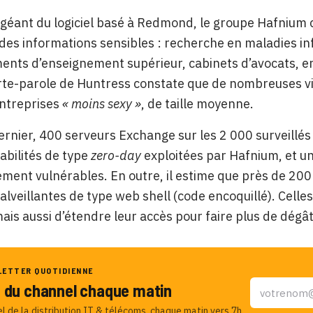
 géant du logiciel basé à Redmond, le groupe Hafnium c
r des informations sensibles : recherche en maladies in
ents d’enseignement supérieur, cabinets d’avocats, 
rte-parole de Huntress constate que de nombreuses v
entreprises
« moins sexy »
, de taille moyenne.
ernier, 400 serveurs Exchange sur les 2 000 surveillé
abilités de type
zero-day
exploitées par Hafnium, et un
ement vulnérables. En outre, il estime que près de 200
lveillantes de type web shell (code encoquillé). Celle
is aussi d’étendre leur accès pour faire plus de dégât
LETTER QUOTIDIENNE
u du channel chaque matin
el de la distribution IT & télécoms, chaque matin vers 7h