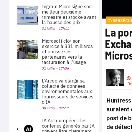
Ingram Micro signe son
meilleur deuxième
trimestre et stocke avant
CYBERSÉCU
la hausse des prix
La po
31 juillet - 17h11
Exchan
Microsoft clôt son
exercice à 331 milliards
Micro
et pousse ses
partenaires vers la
facturation à l’usage
31 juillet - 17h06
L’Arcep va élargir sa
Pa
collecte de données
environnementales aux
fournisseurs de services
Huntress
d’IA
auraient 
30 juillet - 07h17
post de b
IA Act européen : les
de détect
contenus générés par IA
doivent être clairement