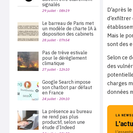
signalés
D’après le
29 juillet - 08h19
d’exfiltre
Le barreau de Paris met
établissem
un modèle de charte IA à
disposition des cabinets
Mais le po
28 juillet - 07h54
sont des 
Pas de trève estivale
Selon ce d
pour le dérèglement
climatique
des vulnér
27 juillet - 12h10
potentiell
Google Search impose
charges ma
son chatbot par défaut
données ma
en France
24 juillet - 20h10
La présence au bureau
LA NEWS
ne rend pas plus
L'act
productif, selon une
étude d’Indeed
L'essenti