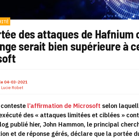
RITÉ
rtée des attaques de Hafnium 
ge serait bien supérieure à c
soft
le
04-03-2021
r
Lucie Robet
 conteste
l’affirmation de Microsoft
selon laquell
exécuté des « attaques limitées et ciblées » con
log publié hier, John Hammon, le principal cherch
ion et de réponse gérés, déclare que la portée 