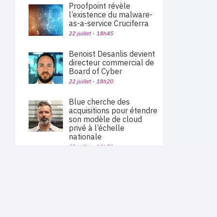
Proofpoint révèle
l’existence du malware-
as-a-service Cruciferra
22 juillet - 18h45
Benoist Desanlis devient
directeur commercial de
Board of Cyber
22 juillet - 18h20
Blue cherche des
acquisitions pour étendre
son modèle de cloud
privé à l’échelle
nationale
22 juillet - 12h51
Palo Alto Networks va
PLAN DU SITE
acquérir Embrace pour
Actu des sociétés
étendre sa plateforme
Agenda
Nous proposons aux professionnels des marchés de
d’observabilité
En bref
l'informatique et des télécoms une information centrée
exclusivement sur les problématiques business, les pratiques
Expertises
22 juillet - 11h40
métiers de l'ensemble des acteurs du channel français
Interviews
(Constructeurs informatique et télécoms, éditeurs,
distributeurs, revendeurs, opérateurs, ISV, MSP, VARs,...)