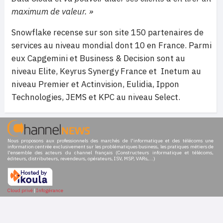
maximum de valeur. »
Snowflake recense sur son site 150 partenaires de
services au niveau mondial dont 10 en France. Parmi
eux Capgemini et Business & Decision sont au
niveau Elite, Keyrus Synergy France et Inetum au
niveau Premier et Actinvision, Eulidia, Ippon
Technologies, JEMS et KPC au niveau Select.
Nous proposons aux professionnels des marchés de l'informatique et des télécoms une
information centrée exclusivement sur les problématiques business, les pratiques métiers de
l'ensemble des acteurs du channel français (Constructeurs informatique et télécoms,
éditeurs, distributeurs, revendeurs, opérateurs, ISV, MSP, VARs,...)
Cloud privé
|
Infogérance