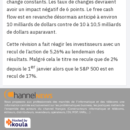
change constants. Les taux de changes devraient
avoir un impact négatif de 6 points. Le free cash
flow est en revanche désormais anticipé à environ
10 milliards de dollars contre de 10 à 10,5 milliards
de dollars auparavant.
Cette révision a fait réagir les investisseurs avec un
recul de l’action de 5,26% au lendemain des
résultats. Malgré cela le titre ne recule que de 2%
er
depuis le 1
janvier alors que le S&P 500 est en
recul de 17%.
Nous proposons aux professionnels des marchés de l'informatique et des télécoms une
information centrée exclusivement sur les problématiques business, les pratiques métiers de
l'ensemble des acteurs du channel français (Constructeurs informatique et télécoms,
éditeurs, distributeurs, revendeurs, opérateurs, ISV, MSP, VARs,...)