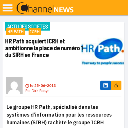
ACTU DES SOCIÉTÉS
HR PATH
ICRH
HR Path acquiert ICRH et
ambitionne la place de numéro 1
du SIRH en France
le
25-06-2013
Par
Dirk Basyn
Le groupe HR Path, spécialisé dans les
systèmes d’information pour les ressources
humaines (SIRH) rachète le groupe ICRH