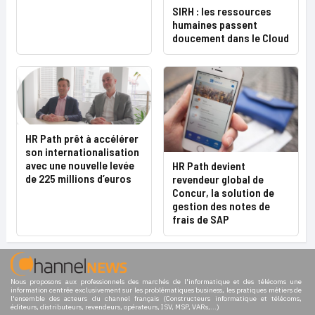
SIRH : les ressources
humaines passent
doucement dans le Cloud
HR Path prêt à accélérer
son internationalisation
avec une nouvelle levée
HR Path devient
de 225 millions d’euros
revendeur global de
Concur, la solution de
gestion des notes de
frais de SAP
Nous proposons aux professionnels des marchés de l'informatique et des télécoms une
information centrée exclusivement sur les problématiques business, les pratiques métiers de
l'ensemble des acteurs du channel français (Constructeurs informatique et télécoms,
éditeurs, distributeurs, revendeurs, opérateurs, ISV, MSP, VARs,...)