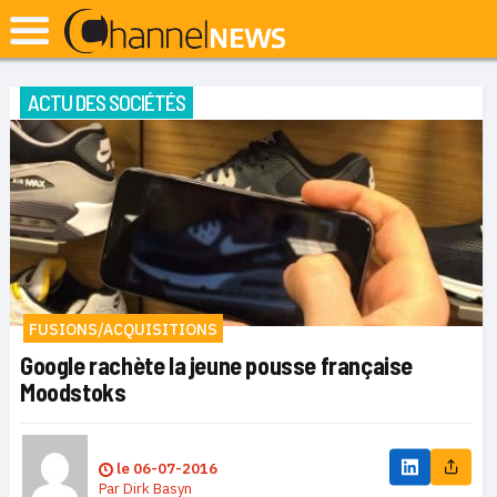
ACTU DES SOCIÉTÉS
FUSIONS/ACQUISITIONS
Google rachète la jeune pousse française
Moodstoks
le
06-07-2016
Par
Dirk Basyn