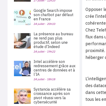
27 juillet - 12h10
Opposer le
Google Search impose
son chatbot par défaut
crée l’inte
en France
cohérente,
24 juillet - 20h10
Chez Teleh
La présence au bureau
flux dans 
ne rend pas plus
productif, selon une
performanc
étude d’Indeed
proximité.
24 juillet - 19h22
héberger d
Intel accélère son
redressement grâce aux
centres de données et à
l’IA
L’intellig
24 juillet - 18h18
des datace
Systancia accélère sa
dans cette
croissance après son
pivot réussi vers la
tous les e
cybersécurité