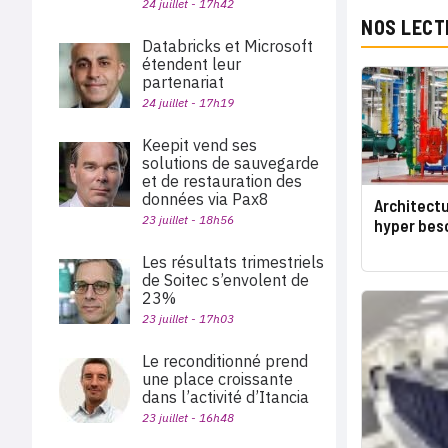
24 juillet - 17h42
NOS LECT
Databricks et Microsoft
étendent leur
partenariat
24 juillet - 17h19
Keepit vend ses
solutions de sauvegarde
et de restauration des
données via Pax8
Architect
23 juillet - 18h56
hyper bes
Les résultats trimestriels
de Soitec s’envolent de
23%
23 juillet - 17h03
Le reconditionné prend
une place croissante
dans l’activité d’Itancia
23 juillet - 16h48