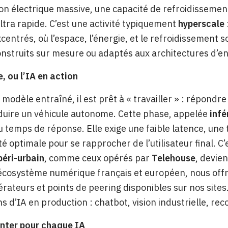
on électrique massive, une capacité de refroidissement 
ltra rapide. C’est une activité typiquement
hyperscale
centrés, où l’espace, l’énergie, et le refroidissement s
nstruits sur mesure ou adaptés aux architectures d’e
e, ou l’IA en action
e modèle entraîné, il est prêt à « travailler » : répond
duire un véhicule autonome. Cette phase, appelée
infé
u temps de réponse. Elle exige une faible latence, une t
té optimale pour se rapprocher de l’utilisateur final. 
péri-urbain
, comme ceux opérés par
Telehouse
, devie
écosystème numérique français et européen, nous offr
rateurs et points de peering disponibles sur nos sites
ns d’IA en production : chatbot, vision industrielle, r
nter pour chaque IA