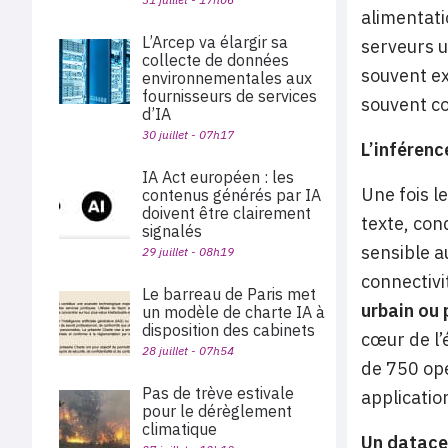
alimentati
L’Arcep va élargir sa
serveurs u
collecte de données
souvent ex
environnementales aux
fournisseurs de services
souvent co
d’IA
30 juillet - 07h17
L’inférenc
IA Act européen : les
Une fois l
contenus générés par IA
doivent être clairement
texte, con
signalés
sensible a
29 juillet - 08h19
connectivi
Le barreau de Paris met
urbain ou 
un modèle de charte IA à
disposition des cabinets
cœur de l’
28 juillet - 07h54
de 750 opé
Pas de trève estivale
applicatio
pour le dérèglement
climatique
Un datace