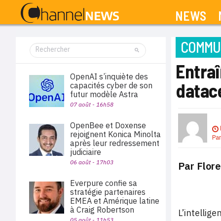
NEWS
COMMUN
Entraî
OpenAI s’inquiète des
datac
capacités cyber de son
futur modèle Astra
07 août - 16h58
OpenBee et Doxense
rejoignent Konica Minolta
Pa
après leur redressement
judiciaire
06 août - 17h03
Par Flore
Everpure confie sa
stratégie partenaires
EMEA et Amérique latine
à Craig Robertson
L’intellig
05 août - 11h53