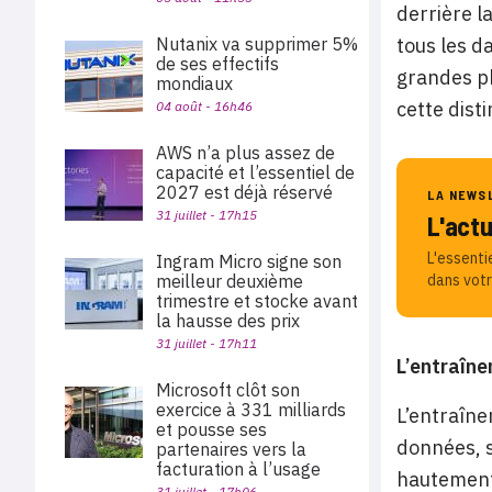
derrière l
Nutanix va supprimer 5%
tous les d
de ses effectifs
grandes ph
mondiaux
cette dist
04 août - 16h46
AWS n’a plus assez de
capacité et l’essentiel de
2027 est déjà réservé
LA NEWS
31 juillet - 17h15
L'act
L'essenti
Ingram Micro signe son
meilleur deuxième
dans votr
trimestre et stocke avant
la hausse des prix
31 juillet - 17h11
L’entraîne
Microsoft clôt son
exercice à 331 milliards
L’entraîne
et pousse ses
données, s
partenaires vers la
facturation à l’usage
hautement 
31 juillet - 17h06