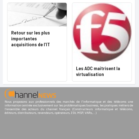
Retour sur les plus
importantes
acquisitions de l’IT
Les ADC maîtrisent la
virtualisation
Nous proposons aux professionnels des marchés de l'informatique et des télécoms une
information centrée exclusivement sur les problématiques business, les pratiques métiers de
l'ensemble des acteurs du channel français (Constructeurs informatique et télécoms,
éditeurs, distributeurs, revendeurs, opérateurs, ISV, MSP, VARs,...)
Cloud privé
|
Infogérance