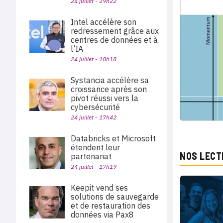
24 juillet - 19h22
Intel accélère son
redressement grâce aux
centres de données et à
l’IA
24 juillet - 18h18
Systancia accélère sa
croissance après son
pivot réussi vers la
cybersécurité
24 juillet - 17h42
Databricks et Microsoft
étendent leur
NOS LECT
partenariat
24 juillet - 17h19
Keepit vend ses
solutions de sauvegarde
et de restauration des
données via Pax8