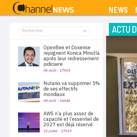
NEWS
ACTU D
OpenBee et Doxense
rejoignent Konica Minolta
après leur redressement
judiciaire
06 août - 17h03
Nutanix va supprimer 5%
de ses effectifs
mondiaux
04 août - 16h46
AWS n’a plus assez de
capacité et l’essentiel de
2027 est déjà réservé
31 juillet - 17h15