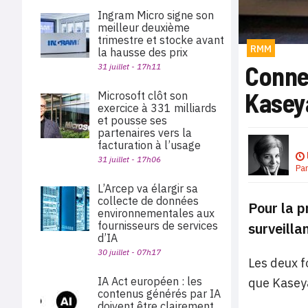
Ingram Micro signe son
meilleur deuxième
trimestre et stocke avant
RMM
la hausse des prix
Conne
31 juillet - 17h11
Kasey
Microsoft clôt son
exercice à 331 milliards
et pousse ses
partenaires vers la
facturation à l’usage
31 juillet - 17h06
Pa
L’Arcep va élargir sa
collecte de données
Pour la p
environnementales aux
fournisseurs de services
surveilla
d’IA
30 juillet - 07h17
Les deux f
IA Act européen : les
que Kaseya
contenus générés par IA
doivent être clairement