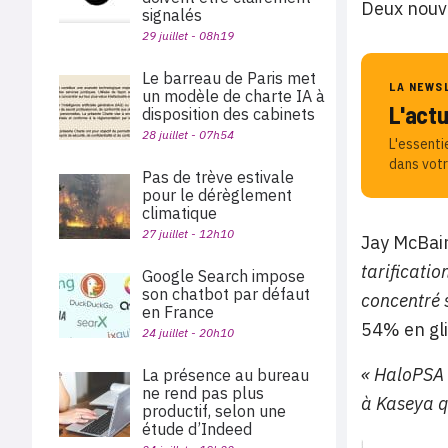
Deux nouve
signalés
29 juillet - 08h19
Le barreau de Paris met
LA NEWS
un modèle de charte IA à
L'act
disposition des cabinets
28 juillet - 07h54
L'essenti
dans votr
Pas de trève estivale
pour le dérèglement
climatique
27 juillet - 12h10
Jay McBain
tarificatio
Google Search impose
son chatbot par défaut
concentré 
en France
54% en gli
24 juillet - 20h10
« HaloPSA 
La présence au bureau
ne rend pas plus
à Kaseya q
productif, selon une
étude d’Indeed