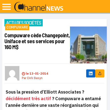
ACTU DES SOCIÉTÉS
COMPUWARE
Compuware cède Changepoint,
Uniface et ses services pour
160 M$
le
13-01-2014
Par
Dirk Basyn
Sous la pression d’Elliott Associates ?
décidément très actif
? Compuware a entamé
l’année dernière une vaste réorganisation qui