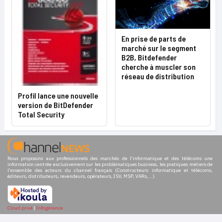
En prise de parts de
marché sur le segment
B2B, Bitdefender
cherche à muscler son
réseau de distribution
Profil lance une nouvelle
version de BitDefender
Total Security
Nous proposons aux professionnels des marchés de l'informatique et des télécoms une
information centrée exclusivement sur les problématiques business, les pratiques métiers de
l'ensemble des acteurs du channel français (Constructeurs informatique et télécoms,
éditeurs, distributeurs, revendeurs, opérateurs, ISV, MSP, VARs,...)
Cloud privé
|
Infogérance