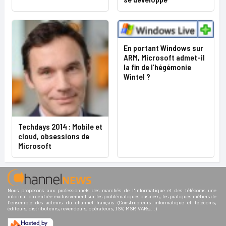
En portant Windows sur
ARM, Microsoft admet-il
la fin de l’hégémonie
Wintel ?
Techdays 2014 : Mobile et
cloud, obsessions de
Microsoft
Nous proposons aux professionnels des marchés de l'informatique et des télécoms une
information centrée exclusivement sur les problématiques business, les pratiques métiers de
l'ensemble des acteurs du channel français (Constructeurs informatique et télécoms,
éditeurs, distributeurs, revendeurs, opérateurs, ISV, MSP, VARs,...)