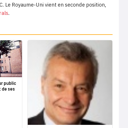
CC. Le Royaume-Uni vient en seconde position,
rals
.
r public
t de ses