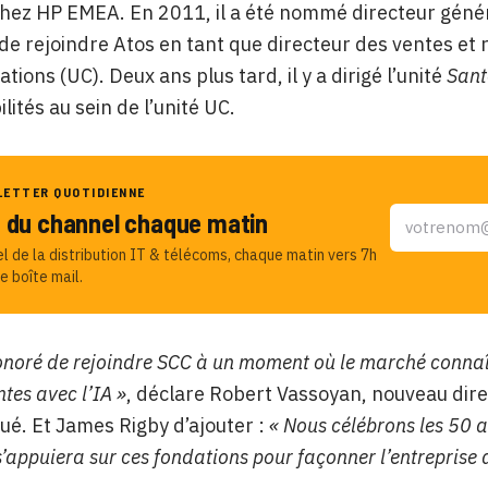
chez HP EMEA. En 2011, il a été nommé directeur généra
de rejoindre Atos en tant que directeur des ventes et 
tions (UC)
. Deux ans plus tard, il y a dirigé l’unité
Sant
lités au sein de l’unité UC.
LETTER QUOTIDIENNE
u du channel chaque matin
el de la distribution IT & télécoms, chaque matin vers 7h
e boîte mail.
honoré de rejoindre SCC à un moment où le marché connaît
tes avec l’IA »
, déclare Robert Vassoyan, nouveau dir
é. Et James Rigby d’ajouter :
« Nous célébrons les 50 
s’appuiera sur ces fondations pour façonner l’entreprise