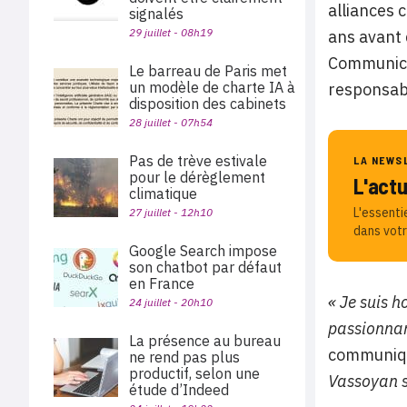
alliances 
signalés
29 juillet - 08h19
ans avant 
Communica
Le barreau de Paris met
un modèle de charte IA à
responsabi
disposition des cabinets
28 juillet - 07h54
Pas de trève estivale
LA NEWS
pour le dérèglement
L'act
climatique
L'essenti
27 juillet - 12h10
dans votr
Google Search impose
son chatbot par défaut
en France
« Je suis 
24 juillet - 20h10
passionnan
La présence au bureau
communiqu
ne rend pas plus
productif, selon une
Vassoyan
étude d’Indeed