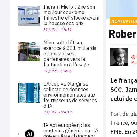
Ingram Micro signe son
meilleur deuxième
trimestre et stocke avant
NOMINATIO
la hausse des prix
Rober
31 juillet - 17h11
Microsoft clôt son
exercice à 331 milliards
et pousse ses
partenaires vers la
Pa
facturation à l’usage
31 juillet - 17h06
Le frança
L’Arcep va élargir sa
SCC. Jame
collecte de données
environnementales aux
celui de 
fournisseurs de services
d’IA
30 juillet - 07h17
Fort de pl
France, où
IA Act européen : les
contenus générés par IA
PME. En 20
doivent être clairement