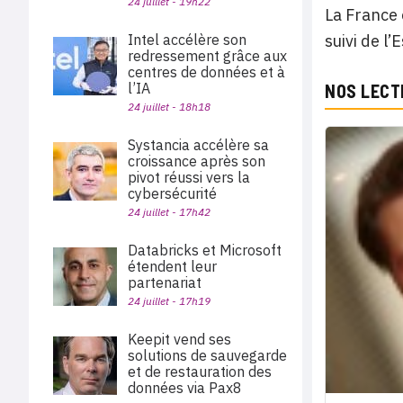
24 juillet - 19h22
La France 
Intel accélère son
suivi de l
redressement grâce aux
centres de données et à
l’IA
NOS LECT
24 juillet - 18h18
Systancia accélère sa
croissance après son
pivot réussi vers la
cybersécurité
24 juillet - 17h42
Databricks et Microsoft
étendent leur
partenariat
24 juillet - 17h19
Keepit vend ses
solutions de sauvegarde
et de restauration des
données via Pax8