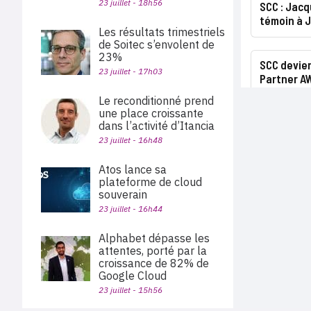
23 juillet - 18h56
SCC : Jacq
témoin à 
Les résultats trimestriels
de Soitec s’envolent de
23%
SCC devie
23 juillet - 17h03
Partner A
Le reconditionné prend
une place croissante
dans l’activité d’Itancia
23 juillet - 16h48
Atos lance sa
plateforme de cloud
souverain
23 juillet - 16h44
Alphabet dépasse les
attentes, porté par la
croissance de 82% de
Google Cloud
23 juillet - 15h56