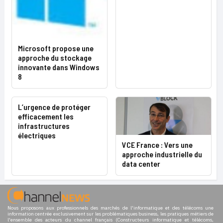
Microsoft propose une
approche du stockage
innovante dans Windows
8
L’urgence de protéger
efficacement les
infrastructures
électriques
VCE France : Vers une
approche industrielle du
data center
Nous proposons aux professionnels des marchés de l'informatique et des télécoms une
information centrée exclusivement sur les problématiques business, les pratiques métiers de
l'ensemble des acteurs du channel français (Constructeurs informatique et télécoms,