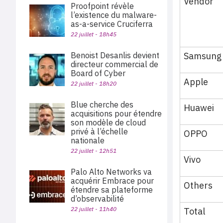
Vendor
Proofpoint révèle
l’existence du malware-
as-a-service Cruciferra
22 juillet - 18h45
Samsung
Benoist Desanlis devient
directeur commercial de
Board of Cyber
Apple
22 juillet - 18h20
Blue cherche des
Huawei
acquisitions pour étendre
son modèle de cloud
privé à l’échelle
OPPO
nationale
22 juillet - 12h51
Vivo
Palo Alto Networks va
acquérir Embrace pour
Others
étendre sa plateforme
d’observabilité
22 juillet - 11h40
Total