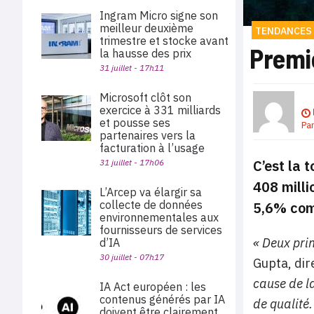
Ingram Micro signe son
meilleur deuxième
TENDANCES
trimestre et stocke avant
Premi
la hausse des prix
31 juillet - 17h11
Microsoft clôt son
exercice à 331 milliards
et pousse ses
Pa
partenaires vers la
facturation à l’usage
C’est la 
31 juillet - 17h06
408 milli
L’Arcep va élargir sa
collecte de données
5,6% comp
environnementales aux
fournisseurs de services
« Deux pri
d’IA
30 juillet - 07h17
Gupta, dir
cause de l
IA Act européen : les
contenus générés par IA
de qualité.
doivent être clairement