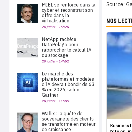
Source: G
MIEL se renforce dans la
cyber et reconstruit son
offre dans la
NOS LECT
virtualisation
20 juillet - 15h26
NetApp rachète
DataPelago pour
rapprocher le calcul IA
du stockage
20 juillet - 14h52
Le marché des
plateformes et modèles
d’IA devrait bondir de 63
% en 2026, selon
Gartner
20 juillet - 11h09
Wallix : la quête de
souveraineté des clients
se transforme en moteur
Business h
de croissance
l’été en un