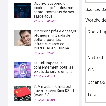
OpenAI suspend un
modèle après plusieurs
Source: G
contournements de ses
garde-fous
Worldwide
22 juillet - 06h00
Microsoft prêt à engager
Operatin
plusieurs milliards de
dollars pour les
infrastructures de
Mistral AI en Europe
21 juillet - 16h25
Android
La Cnil impose le
consentement pour les
iOS
pixels de suivi d’emails
21 juillet - 06h39
Other OS
L’IA made in China est
ouverte avec Kimi K3 et
Total
Qwen 3.8
21 juillet - 05h04