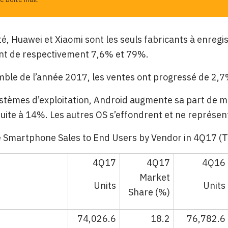
té, Huawei et Xiaomi sont les seuls fabricants à enregi
t de respectivement 7,6% et 79%.
mble de l’année 2017, les ventes ont progressé de 2,7%
stèmes d’exploitation, Android augmente sa part de ma
uite à 14%. Les autres OS s’effondrent et ne représe
 Smartphone Sales to End Users by Vendor in 4Q17 (T
4Q17
4Q17
4Q16
Market
Units
Units
Share (%)
74,026.6
18.2
76,782.6