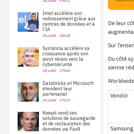
24 juillet - 19h22
Intel accélère son
redressement grâce aux
De leur cô
centres de données et à
l’IA
augmentan
24 juillet - 18h18
Sur l’ense
Systancia accélère sa
croissance après son
Du côté sy
pivot réussi vers la
cybersécurité
sienne réd
24 juillet - 17h42
Worldwide
Databricks et Microsoft
étendent leur
partenariat
Vendor
24 juillet - 17h19
Keepit vend ses
solutions de sauvegarde
et de restauration des
Samsung
données via Pax8