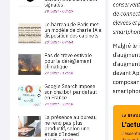
conservent 
signalés
29 juillet - 08h19
de connect
élevées et
Le barreau de Paris met
un modèle de charte IA à
smartphon
disposition des cabinets
28 juillet - 07h54
Malgré le 
d’augment
Pas de trève estivale
pour le dérèglement
d’augment
climatique
devant App
27 juillet - 12h10
composants
Google Search impose
smartphone
son chatbot par défaut
en France
24 juillet - 20h10
LA NEWS
La présence au bureau
L'act
ne rend pas plus
productif, selon une
L'essenti
étude d’Indeed
dans votr