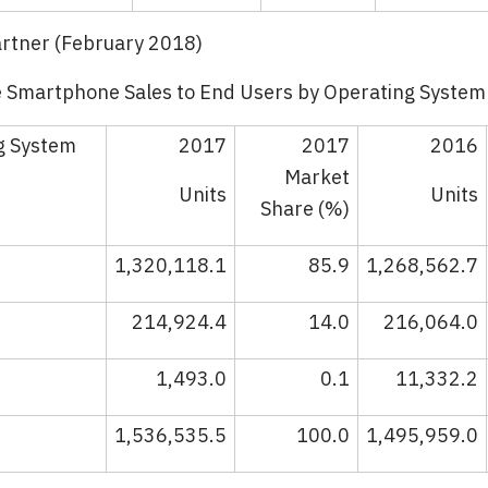
artner (February 2018)
 Smartphone Sales to End Users by Operating System 
g System
2017
2017
2016
Market
Units
Units
Share (%)
1,320,118.1
85.9
1,268,562.7
214,924.4
14.0
216,064.0
1,493.0
0.1
11,332.2
1,536,535.5
100.0
1,495,959.0