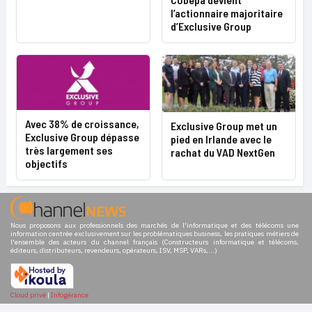
l’actionnaire majoritaire
d’Exclusive Group
Avec 38% de croissance,
Exclusive Group met un
Exclusive Group dépasse
pied en Irlande avec le
très largement ses
rachat du VAD NextGen
objectifs
Nous proposons aux professionnels des marchés de l'informatique et des télécoms une
information centrée exclusivement sur les problématiques business, les pratiques métiers de
l'ensemble des acteurs du channel français (Constructeurs informatique et télécoms,
éditeurs, distributeurs, revendeurs, opérateurs, ISV, MSP, VARs,...)
Cloud privé
|
Infogérance