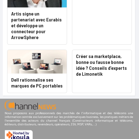
Artis signe un
partenariat avec Eurabis
et développe un
connecteur pour
ArrowSphere
Créer sa marketplace,
bonne ou fausse bonne
idée ? Conseils d’experts
de Limonetik
Dell rationnalise ses
marques de PC portables
Nous proposons aux professionnels des marchés de l'informatique et des télécoms une
information centrée exclusivement sur les problématiques business, les pratiques métiers de
l'ensemble des acteurs du channel français (Constructeurs informatique et télécoms,
éditeurs, distributeurs, revendeurs, opérateurs, ISV, MSP, VARs,...)