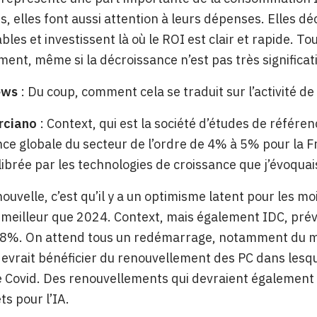
s, elles font aussi attention à leurs dépenses. Elles dé
les et investissent là où le ROI est clair et rapide. Tou
ment, même si la décroissance n’est pas très significat
ews
: Du coup, comment cela se traduit sur l’activité d
rciano
: Context, qui est la société d’études de référen
ce globale du secteur de l’ordre de 4% à 5% pour la F
librée par les technologies de croissance que j’évoquais
ouvelle, c’est qu’il y a un optimisme latent pour les moi
meilleur que 2024. Context, mais également IDC, prévo
t 8%. On attend tous un redémarrage, notamment du m
, devrait bénéficier du renouvellement des PC dans lesq
 Covid. Des renouvellements qui devraient également ê
ts pour l’IA.