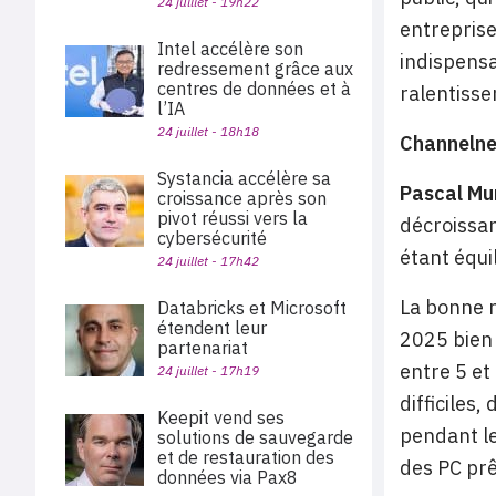
24 juillet - 19h22
entreprise
Intel accélère son
indispensab
redressement grâce aux
centres de données et à
ralentisse
l’IA
24 juillet - 18h18
Channeln
Systancia accélère sa
Pascal Mu
croissance après son
pivot réussi vers la
décroissan
cybersécurité
étant équi
24 juillet - 17h42
La bonne n
Databricks et Microsoft
étendent leur
2025 bien 
partenariat
entre 5 e
24 juillet - 17h19
difficiles
Keepit vend ses
pendant le
solutions de sauvegarde
et de restauration des
des PC prê
données via Pax8