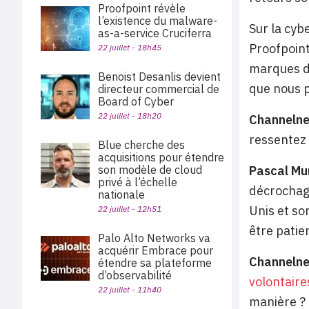
Proofpoint révèle
l’existence du malware-
Sur la cyb
as-a-service Cruciferra
Proofpoint
22 juillet - 18h45
marques dé
Benoist Desanlis devient
que nous p
directeur commercial de
Board of Cyber
22 juillet - 18h20
Channeln
ressentez 
Blue cherche des
acquisitions pour étendre
son modèle de cloud
Pascal Mu
privé à l’échelle
décrochage
nationale
Unis et so
22 juillet - 12h51
être patie
Palo Alto Networks va
acquérir Embrace pour
Channeln
étendre sa plateforme
d’observabilité
volontaire
22 juillet - 11h40
manière ?