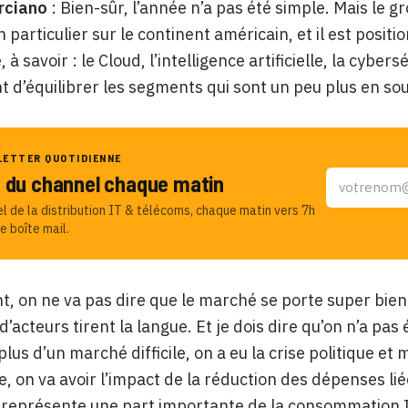
rciano
: Bien-sûr, l’année n’a pas été simple. Mais le g
particulier sur le continent américain, et il est positi
 à savoir : le Cloud, l’intelligence artificielle, la cybe
 d’équilibrer les segments qui sont un peu plus en so
LETTER QUOTIDIENNE
u du channel chaque matin
el de la distribution IT & télécoms, chaque matin vers 7h
e boîte mail.
t, on ne va pas dire que le marché se porte super bien e
’acteurs tirent la langue. Et je dois dire qu’on n’a pa
plus d’un marché difficile, on a eu la crise politique e
e, on va avoir l’impact de la réduction des dépenses liée
i représente une part importante de la consommation I