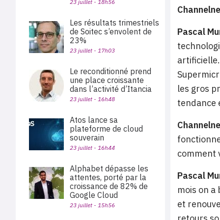
23 juillet - 18h56
Channeln
Les résultats trimestriels
Pascal Mu
de Soitec s’envolent de
23%
technologi
23 juillet - 17h03
artificiel
Le reconditionné prend
Supermicro
une place croissante
les gros pr
dans l’activité d’Itancia
23 juillet - 16h48
tendance e
Atos lance sa
Channeln
plateforme de cloud
souverain
fonctionne
23 juillet - 16h44
comment v
Alphabet dépasse les
Pascal Mu
attentes, porté par la
croissance de 82% de
mois on a 
Google Cloud
et renouve
23 juillet - 15h56
retours son