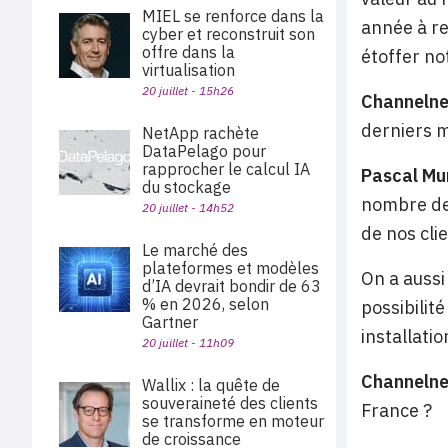
MIEL se renforce dans la
année à re
cyber et reconstruit son
offre dans la
étoffer no
virtualisation
20 juillet - 15h26
Channeln
derniers m
NetApp rachète
DataPelago pour
rapprocher le calcul IA
Pascal Mu
du stockage
nombre des
20 juillet - 14h52
de nos cli
Le marché des
plateformes et modèles
On a aussi
d’IA devrait bondir de 63
% en 2026, selon
possibilit
Gartner
installati
20 juillet - 11h09
Channeln
Wallix : la quête de
souveraineté des clients
France ?
se transforme en moteur
de croissance