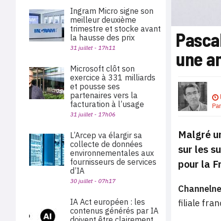
Ingram Micro signe son
meilleur deuxième
trimestre et stocke avant
Pasca
la hausse des prix
31 juillet - 17h11
une a
Microsoft clôt son
exercice à 331 milliards
et pousse ses
partenaires vers la
facturation à l’usage
Pa
31 juillet - 17h06
Malgré un
L’Arcep va élargir sa
collecte de données
sur les s
environnementales aux
fournisseurs de services
pour la F
d’IA
30 juillet - 07h17
Channeln
IA Act européen : les
filiale fra
contenus générés par IA
doivent être clairement