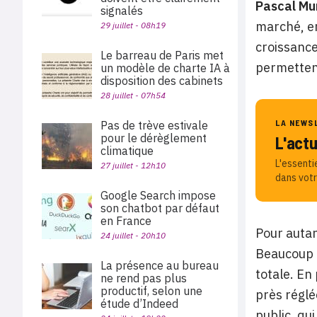
Pascal Mu
signalés
marché, en 
29 juillet - 08h19
croissance,
Le barreau de Paris met
permettent
un modèle de charte IA à
disposition des cabinets
28 juillet - 07h54
LA NEWS
Pas de trève estivale
pour le dérèglement
L'act
climatique
L'essenti
27 juillet - 12h10
dans votr
Google Search impose
son chatbot par défaut
en France
Pour autan
24 juillet - 20h10
Beaucoup d
La présence au bureau
totale. En 
ne rend pas plus
productif, selon une
près réglé
étude d’Indeed
public, qu