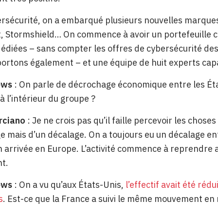
ersécurité, on a embarqué plusieurs nouvelles marques
, Stormshield… On commence à avoir un portefeuille c
diées – sans compter les offres de cybersécurité de
ortons également – et une équipe de huit experts capa
ews
: On parle de décrochage économique entre les État
à l’intérieur du groupe ?
rciano
: Je ne crois pas qu’il faille percevoir les chose
 mais d’un décalage. On a toujours eu un décalage entr
n arrivée en Europe. L’activité commence à reprendre au
nt.
ews
: On a vu qu’aux États-Unis,
l’effectif avait été réd
s
. Est-ce que la France a suivi le même mouvement en ré