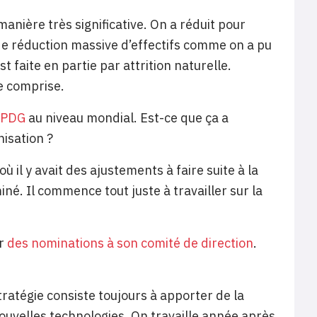
anière très significative. On a réduit pour
n de réduction massive d’effectifs comme on a pu
 faite en partie par attrition naturelle.
e comprise.
u PDG
au niveau mondial. Est-ce que ça a
nisation ?
où il y avait des ajustements à faire suite à la
né. Il commence tout juste à travailler sur la
er
des nominations à son comité de direction
.
tratégie consiste toujours à apporter de la
ouvelles technologies. On travaille année après