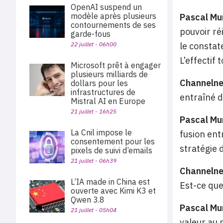
OpenAI suspend un
modèle après plusieurs
Pascal Mu
contournements de ses
pouvoir ré
garde-fous
22 juillet - 06h00
le constat
L’effectif
Microsoft prêt à engager
plusieurs milliards de
Channeln
dollars pour les
infrastructures de
entraîné d
Mistral AI en Europe
21 juillet - 16h25
Pascal Mu
La Cnil impose le
fusion ent
consentement pour les
stratégie 
pixels de suivi d’emails
21 juillet - 06h39
Channeln
L’IA made in China est
Est-ce que
ouverte avec Kimi K3 et
Qwen 3.8
Pascal Mu
21 juillet - 05h04
valeur au 