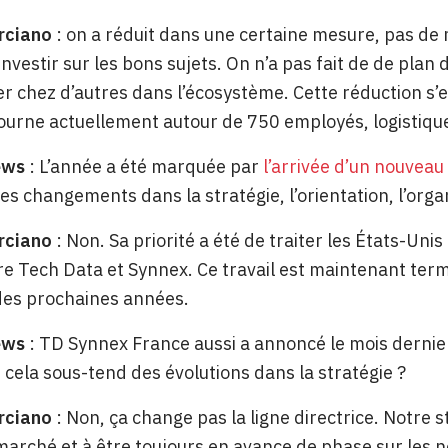
rciano
: on a réduit dans une certaine mesure, pas de m
investir sur les bons sujets. On n’a pas fait de de pla
er chez d’autres dans l’écosystème. Cette réduction s’est
 tourne actuellement autour de 750 employés, logistiqu
ews
: L’année a été marquée par
l’arrivée d’un nouvea
es changements dans la stratégie, l’orientation, l’orga
rciano
: Non. Sa priorité a été de traiter les États-Unis 
re Tech Data et Synnex. Ce travail est maintenant termi
des prochaines années.
ews
: TD Synnex France aussi a annoncé le mois derni
 cela sous-tend des évolutions dans la stratégie ?
rciano
: Non, ça change pas la ligne directrice. Notre s
marché et à être toujours en avance de phase sur les n