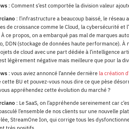
ews
: Comment s’est comportée la division valeur ajout
rciano
: l’infrastructure a beaucoup baissé, le réseau aus
es de croissance comme le Cloud, la cybersécurité et l’
le. À ce propos, on a embarqué pas mal de marques autour
, DDN (stockage de données haute performance). À not
ojets de cloud avec une part dédiée à l’intelligence artifi
st légèrement négative mais meilleure que pour la divi
ews
: vous aviez annoncé l’année dernière
la création d
 cette BU et pouvez-vous nous dire ce que pèse désormai
ous appréhendez cette évolution du marché ?
rciano
: Le SaaS, on l’appréhende sereinement car c’est 
basculé l’ensemble de nos clients sur une nouvelle p
lée, StreamOne Ion, qui corrige tous les dysfonctionn
t très positifs.