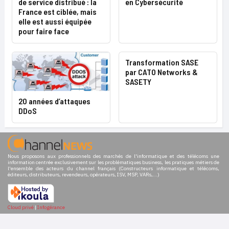
de service distribué : la
en Cybersécurité
France est ciblée, mais
elle est aussi équipée
pour faire face
Transformation SASE
par CATO Networks &
SASETY
20 années d’attaques
DDoS
Nous proposons aux professionnels des marchés de l'informatique et des télécoms une
information centrée exclusivement sur les problématiques business, les pratiques métiers de
l'ensemble des acteurs du channel français (Constructeurs informatique et télécoms,
éditeurs, distributeurs, revendeurs, opérateurs, ISV, MSP, VARs,...)
Cloud privé
|
Infogérance