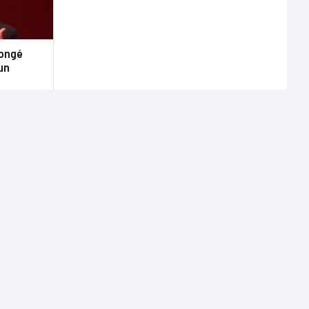
congé
un