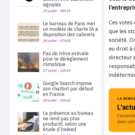
signalés
l’entrepri
29 juillet - 08h19
Ces votes 
Le barreau de Paris met
un modèle de charte IA à
que les sto
disposition des cabinets
société. O
28 juillet - 07h54
eu droit à
Pas de trève estivale
directeur 
pour le dérèglement
climatique
responsabl
27 juillet - 12h10
indétermin
Google Search impose
son chatbot par défaut
en France
LA NEWS
24 juillet - 20h10
L'act
La présence au bureau
L'essenti
ne rend pas plus
dans votr
productif, selon une
étude d’Indeed