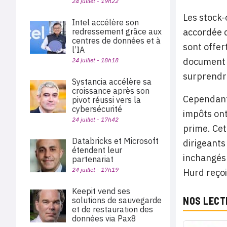
24 juillet - 19h22
Les stock-
Intel accélère son
accordée q
redressement grâce aux
centres de données et à
sont offert
l’IA
document t
24 juillet - 18h18
surprendr
Systancia accélère sa
croissance après son
Cependant,
pivot réussi vers la
cybersécurité
impôts ont
24 juillet - 17h42
prime. Cet
Databricks et Microsoft
dirigeants
étendent leur
inchangés 
partenariat
24 juillet - 17h19
Hurd reçoi
Keepit vend ses
NOS LECT
solutions de sauvegarde
et de restauration des
données via Pax8