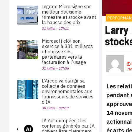
Ingram Micro signe son
meilleur deuxième
trimestre et stocke avant
PERFORMAN
la hausse des prix
Larry 
31 juillet - 17h11
stocks
Microsoft clôt son
exercice à 331 milliards
et pousse ses
partenaires vers la
facturation à l’usage
31 juillet - 17h06
Pa
L’Arcep va élargir sa
Les relat
collecte de données
environnementales aux
pendant s
fournisseurs de services
d’IA
approuver
30 juillet - 07h17
14 novemb
actionnai
IA Act européen : les
contenus générés par IA
écarts de
doivent être clairement