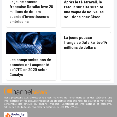
La jeune pousse
Après le télétravail, le
française Dataiku lève 28
retour sur site suscite
millions de dollars
une vague de nouvelles
auprès d’investisseurs
solutions chez Cisco
américains
La jeune pousse
française Dataiku lève 14
millions de dollars
Les compromissions de
données ont augmenté
de 171% en 2020 selon
Canalys
Nous proposons aux professionnels des marchés de l'informatique et des télécoms une
information centrée exclusivement sur les problématiques business, les pratiques métiers de
l'ensemble des acteurs du channel français (Constructeurs informatique et télécoms,
éditeurs, distributeurs, revendeurs, opérateurs, ISV, MSP, VARs,...)