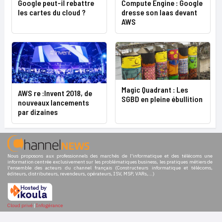
Google peut-il rebattre
Compute Engine : Google
les cartes du cloud ?
dresse son Iaas devant
AWS
Magic Quadrant : Les
AWS re :Invent 2018, de
SGBD en pleine ébullition
nouveaux lancements
par dizaines
Nous proposons aux professionnels des marchés de l'informatique et des télécoms une
information centrée exclusivement sur les problématiques business, les pratiques métiers de
l'ensemble des acteurs du channel français (Constructeurs informatique et télécoms,
éditeurs, distributeurs, revendeurs, opérateurs, ISV, MSP, VARs,...)
Cloud privé
|
Infogérance