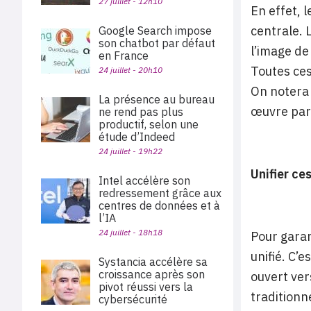
27 juillet - 12h10
En effet, 
centrale. 
Google Search impose
son chatbot par défaut
l’image de
en France
Toutes ces
24 juillet - 20h10
On notera 
La présence au bureau
œuvre par
ne rend pas plus
productif, selon une
étude d’Indeed
24 juillet - 19h22
Unifier ce
Intel accélère son
redressement grâce aux
centres de données et à
l’IA
24 juillet - 18h18
Pour garan
unifié. C’e
Systancia accélère sa
croissance après son
ouvert ver
pivot réussi vers la
traditionn
cybersécurité