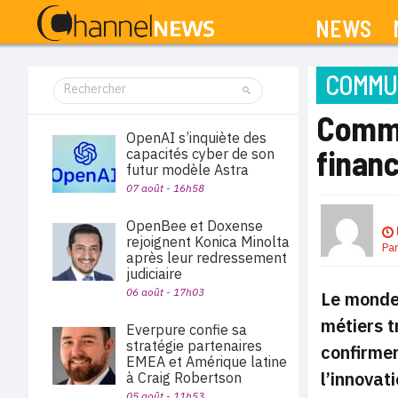
NEWS
COMMUN
Comme
OpenAI s’inquiète des
finan
capacités cyber de son
futur modèle Astra
07 août - 16h58
OpenBee et Doxense
rejoignent Konica Minolta
Pa
après leur redressement
judiciaire
06 août - 17h03
Le monde 
métiers t
Everpure confie sa
stratégie partenaires
confirmer
EMEA et Amérique latine
l’innovati
à Craig Robertson
05 août - 11h53