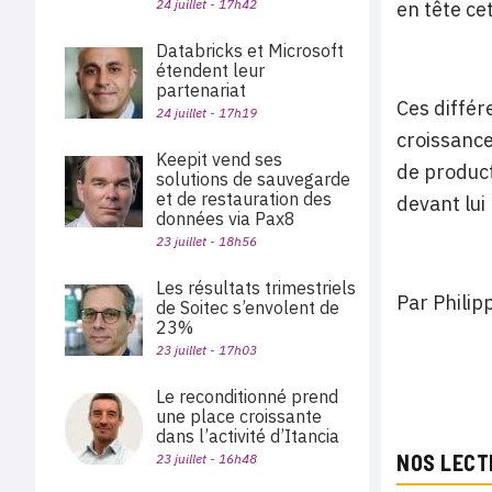
24 juillet - 17h42
en tête ce
Databricks et Microsoft
étendent leur
partenariat
Ces diffé
24 juillet - 17h19
croissance
Keepit vend ses
de product
solutions de sauvegarde
et de restauration des
devant lui
données via Pax8
23 juillet - 18h56
Les résultats trimestriels
Par Phili
de Soitec s’envolent de
23%
23 juillet - 17h03
Le reconditionné prend
une place croissante
dans l’activité d’Itancia
NOS LECT
23 juillet - 16h48