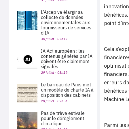
innovation
L’Arcep va élargir sa
bénéfices.
collecte de données
environnementales aux
point d’in
fournisseurs de services
d’IA
30 juillet - 07h17
Cela s’exp
IA Act européen : les
contenus générés par IA
financières.
doivent être clairement
optimisati
signalés
29 juillet - 08h19
financiers
erreurs da
Le barreau de Paris met
un modèle de charte IA à
bénéfices 
disposition des cabinets
Machine Le
28 juillet - 07h54
Pas de trève estivale
pour le dérèglement
climatique
Parmi les 