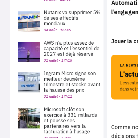
Automatis
l’engagem
Nutanix va supprimer 5%
de ses effectifs
mondiaux
04 août - 16h46
Jouer la c
AWS n’a plus assez de
capacité et l’essentiel de
2027 est déjà réservé
31 juillet - 17h15
LA NEWS
L'act
Ingram Micro signe son
meilleur deuxième
L'essenti
trimestre et stocke avant
dans votr
la hausse des prix
31 juillet - 17h11
Microsoft clôt son
exercice à 331 milliards
et pousse ses
partenaires vers la
Comme nous
facturation à l’usage
décisions 
31 juillet - 17h06