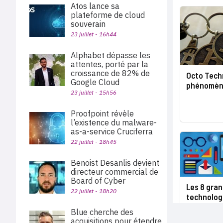
Atos lance sa
plateforme de cloud
souverain
23 juillet - 16h44
Alphabet dépasse les
attentes, porté par la
croissance de 82% de
Octo Tech
Google Cloud
phénomène
23 juillet - 15h56
Proofpoint révèle
l’existence du malware-
as-a-service Cruciferra
22 juillet - 18h45
Benoist Desanlis devient
directeur commercial de
Board of Cyber
Les 8 gra
22 juillet - 18h20
technologi
Blue cherche des
acquisitions pour étendre