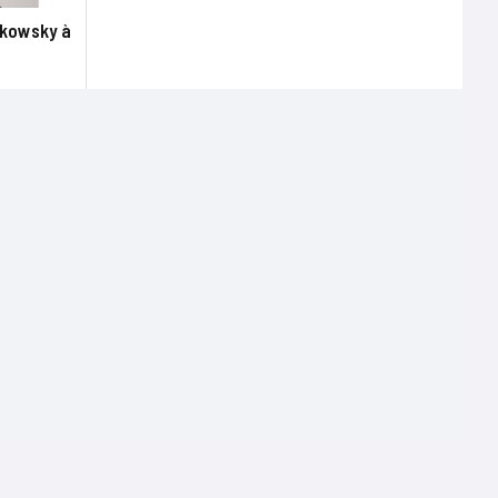
tkowsky à
Terms of use