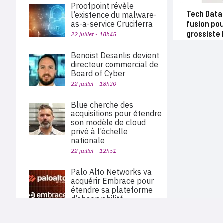
Proofpoint révèle
Tech Data
l’existence du malware-
fusion pou
as-a-service Cruciferra
grossiste 
22 juillet - 18h45
Benoist Desanlis devient
directeur commercial de
Board of Cyber
22 juillet - 18h20
Blue cherche des
acquisitions pour étendre
son modèle de cloud
privé à l’échelle
nationale
22 juillet - 12h51
Palo Alto Networks va
acquérir Embrace pour
étendre sa plateforme
d’observabilité
22 juillet - 11h40
PLAN DU SITE