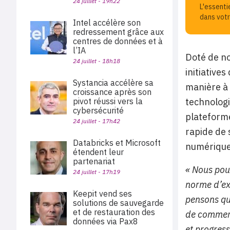
24 juillet - 19h22
L'essenti
dans votr
Intel accélère son
redressement grâce aux
centres de données et à
l’IA
Doté de no
24 juillet - 18h18
initiative
Systancia accélère sa
manière à 
croissance après son
pivot réussi vers la
technologi
cybersécurité
plateforme
24 juillet - 17h42
rapide de 
Databricks et Microsoft
numérique
étendent leur
partenariat
« Nous pour
24 juillet - 17h19
norme d’exc
Keepit vend ses
pensons qu
solutions de sauvegarde
et de restauration des
de commerc
données via Pax8
et progress