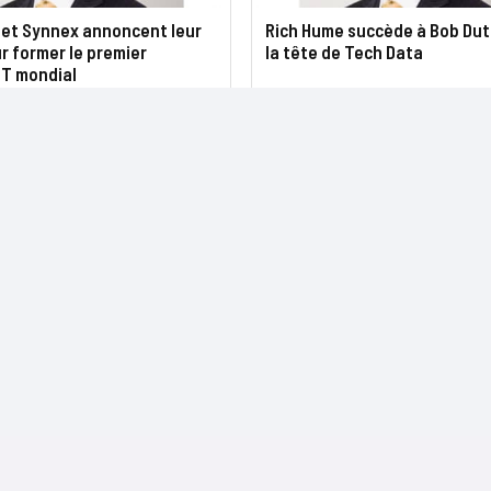
 et Synnex annoncent leur
Rich Hume succède à Bob Du
r former le premier
la tête de Tech Data
IT mondial
NOS SITES
CONTACTS