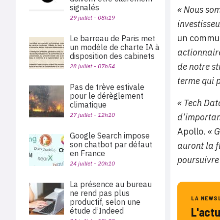
signalés
« Nous som
29 juillet - 08h19
investisseu
un commun
Le barreau de Paris met
un modèle de charte IA à
actionnair
disposition des cabinets
de notre st
28 juillet - 07h54
terme qui 
Pas de trève estivale
pour le dérèglement
« Tech Dat
climatique
27 juillet - 12h10
d’importan
Apollo.
« G
Google Search impose
son chatbot par défaut
auront la f
en France
poursuivre 
24 juillet - 20h10
La présence au bureau
ne rend pas plus
LA NEWS
productif, selon une
L'act
étude d’Indeed