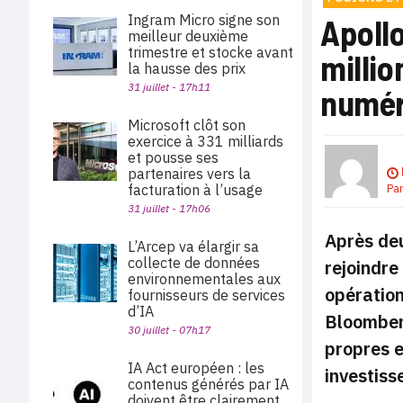
Ingram Micro signe son
Apollo
meilleur deuxième
trimestre et stocke avant
millio
la hausse des prix
31 juillet - 17h11
numér
Microsoft clôt son
exercice à 331 milliards
et pousse ses
partenaires vers la
facturation à l’usage
Pa
31 juillet - 17h06
Après deu
L’Arcep va élargir sa
collecte de données
rejoindre
environnementales aux
opération
fournisseurs de services
d’IA
Bloomberg
30 juillet - 07h17
propres e
IA Act européen : les
investiss
contenus générés par IA
doivent être clairement