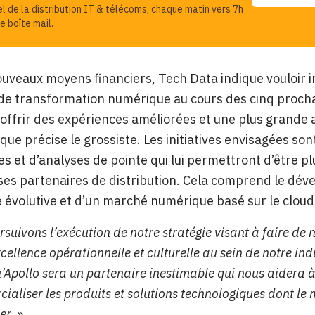
el de la distribution IT & télécoms, chaque matin vers 7h
e boîte mail.
uveaux moyens financiers, Tech Data indique vouloir in
s de transformation numérique au cours des cinq prochai
offrir des expériences améliorées et une plus grande a
que précise le grossiste. Les initiatives envisagées s
s et d’analyses de pointe qui lui permettront d’être plu
ses partenaires de distribution. Cela comprend le d
 évolutive et d’un marché numérique basé sur le clou
suivons l’exécution de notre stratégie visant à faire de 
ellence opérationnelle et culturelle au sein de notre indu
’Apollo sera un partenaire inestimable qui nous aidera à
ialiser les produits et solutions technologiques dont le
er. »