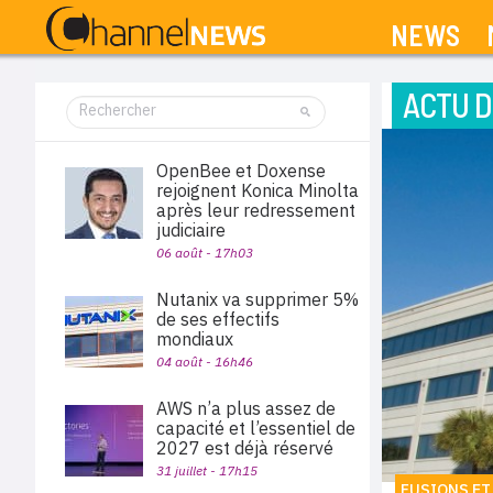
NEWS
ACTU D
OpenBee et Doxense
rejoignent Konica Minolta
après leur redressement
judiciaire
06 août - 17h03
Nutanix va supprimer 5%
de ses effectifs
mondiaux
04 août - 16h46
AWS n’a plus assez de
capacité et l’essentiel de
2027 est déjà réservé
31 juillet - 17h15
FUSIONS ET