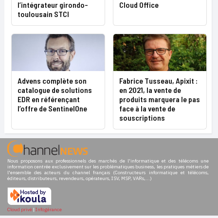
l’intégrateur girondo-
Cloud Office
toulousain STCI
Advens complète son
Fabrice Tusseau, Apixit :
catalogue de solutions
en 2021, la vente de
EDR en référençant
produits marquera le pas
l’offre de SentinelOne
face à la vente de
souscriptions
Nous proposons aux professionnels des marchés de l'informatique et des télécoms une
information centrée exclusivement sur les problématiques business, les pratiques métiers de
l'ensemble des acteurs du channel français (Constructeurs informatique et télécoms,
éditeurs, distributeurs, revendeurs, opérateurs, ISV, MSP, VARs,...)
Cloud privé
|
Infogérance