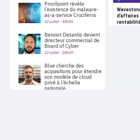
Proofpoint révèle
Wavestone 
l’existence du malware-
as-a-service Cruciferra
d’affaires
rentabilit
22 juillet - 18h45
Benoist Desanlis devient
directeur commercial de
Board of Cyber
22 juillet - 18h20
Blue cherche des
acquisitions pour étendre
son modèle de cloud
privé à l’échelle
nationale
22 juillet - 12h51
PLAN DU SITE
Palo Alto Networks va
Actu des sociétés
acquérir Embrace pour
Agenda
Nous proposons aux professionnels des marchés de
étendre sa plateforme
En bref
l'informatique et des télécoms une information centrée
d’observabilité
exclusivement sur les problématiques business, les pratiques
Expertises
métiers de l'ensemble des acteurs du channel français
22 juillet - 11h40
Interviews
(Constructeurs informatique et télécoms, éditeurs,
distributeurs, revendeurs, opérateurs, ISV, MSP, VARs,...)