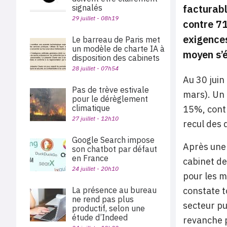
facturabl
signalés
29 juillet - 08h19
contre 71
exigences
Le barreau de Paris met
un modèle de charte IA à
moyen s’é
disposition des cabinets
28 juillet - 07h54
Au 30 juin
Pas de trève estivale
mars). Un 
pour le dérèglement
climatique
15%, contr
27 juillet - 12h10
recul des 
Google Search impose
Après une 
son chatbot par défaut
en France
cabinet de
24 juillet - 20h10
pour les m
La présence au bureau
constate to
ne rend pas plus
secteur pu
productif, selon une
étude d’Indeed
revanche p