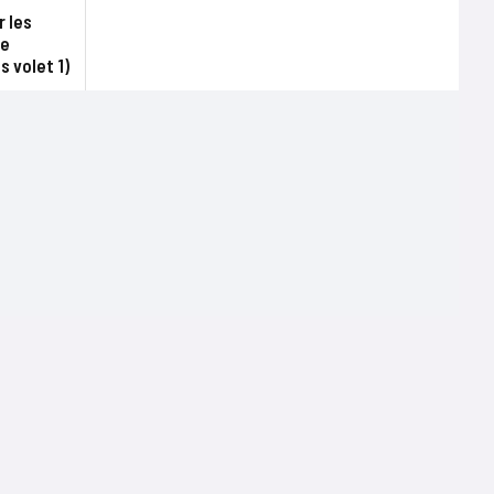
r les
de
s volet 1)
Terms of use
Mentions légales
Politique de confidentialité