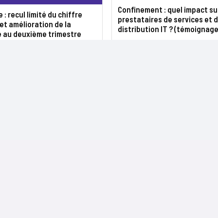
Confinement : quel impact su
: recul limité du chiffre
prestataires de services et 
 et amélioration de la
distribution IT ? (témoignage
é au deuxième trimestre
NOS SITES
CONTACTS
Nominations
InformatiqueNews.fr
Rédaction
Produits et solutions
Projets-Informatiques.fr
Publicité
Régions
BtoBMarketers.fr
Advertising
Talents