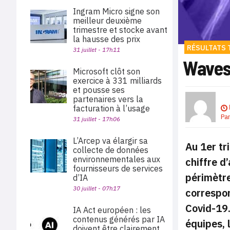
Ingram Micro signe son
meilleur deuxième
trimestre et stocke avant
la hausse des prix
RÉSULTATS 
31 juillet - 17h11
Wavest
Microsoft clôt son
exercice à 331 milliards
et pousse ses
partenaires vers la
facturation à l’usage
Pa
31 juillet - 17h06
L’Arcep va élargir sa
Au 1er tr
collecte de données
environnementales aux
chiffre d
fournisseurs de services
périmètre
d’IA
30 juillet - 07h17
correspon
Covid-19.
IA Act européen : les
contenus générés par IA
équipes, 
doivent être clairement