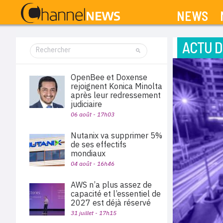
NEWS
ACTU D
OpenBee et Doxense
rejoignent Konica Minolta
après leur redressement
judiciaire
06 août - 17h03
Nutanix va supprimer 5%
de ses effectifs
mondiaux
04 août - 16h46
AWS n’a plus assez de
capacité et l’essentiel de
2027 est déjà réservé
31 juillet - 17h15