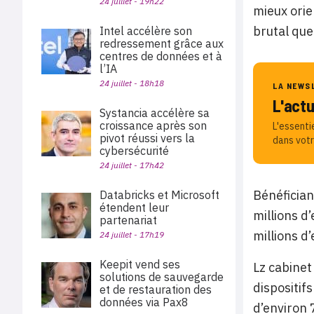
24 juillet - 19h22
mieux orie
brutal que
Intel accélère son
redressement grâce aux
centres de données et à
l’IA
24 juillet - 18h18
LA NEWS
L'act
Systancia accélère sa
croissance après son
L'essenti
pivot réussi vers la
dans votr
cybersécurité
24 juillet - 17h42
Bénéfician
Databricks et Microsoft
étendent leur
millions d
partenariat
millions d
24 juillet - 17h19
Keepit vend ses
Lz cabinet
solutions de sauvegarde
dispositif
et de restauration des
données via Pax8
d’environ 