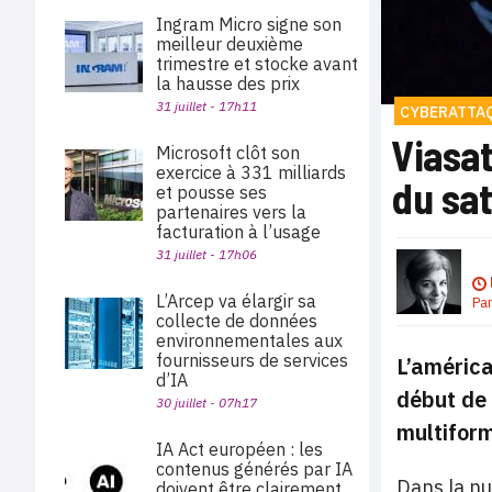
Ingram Micro signe son
meilleur deuxième
trimestre et stocke avant
la hausse des prix
31 juillet - 17h11
CYBERATTA
Viasat
Microsoft clôt son
exercice à 331 milliards
du sat
et pousse ses
partenaires vers la
facturation à l’usage
31 juillet - 17h06
L’Arcep va élargir sa
Pa
collecte de données
environnementales aux
fournisseurs de services
L’américa
d’IA
début de 
30 juillet - 07h17
multiform
IA Act européen : les
contenus générés par IA
Dans la nu
doivent être clairement