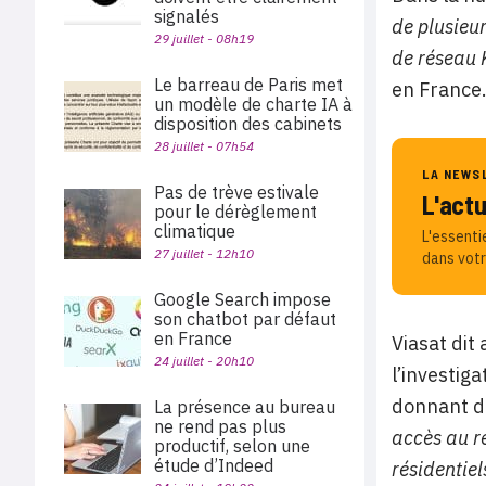
signalés
de plusieu
29 juillet - 08h19
de réseau
Le barreau de Paris met
en France
un modèle de charte IA à
disposition des cabinets
28 juillet - 07h54
LA NEWS
Pas de trève estivale
L'act
pour le dérèglement
climatique
L'essenti
27 juillet - 12h10
dans votr
Google Search impose
son chatbot par défaut
en France
Viasat dit
24 juillet - 20h10
l’investiga
donnant dè
La présence au bureau
ne rend pas plus
accès au r
productif, selon une
étude d’Indeed
résidentie