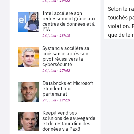
24 juillet - 19h22
Selon le r
Intel accélère son
touchés par
redressement grâce aux
centres de données et à
violation.
l’IA
que de le r
24 juillet - 18h18
Systancia accélère sa
croissance après son
pivot réussi vers la
cybersécurité
24 juillet - 17h42
Databricks et Microsoft
étendent leur
partenariat
24 juillet - 17h19
Keepit vend ses
solutions de sauvegarde
et de restauration des
données via Pax8