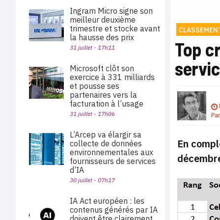
Ingram Micro signe son
meilleur deuxième
trimestre et stocke avant
CLASSEMEN
la hausse des prix
Top cr
31 juillet - 17h11
servic
Microsoft clôt son
exercice à 331 milliards
et pousse ses
partenaires vers la
facturation à l’usage
31 juillet - 17h06
Pa
L’Arcep va élargir sa
En compl
collecte de données
environnementales aux
décembre,
fournisseurs de services
d’IA
30 juillet - 07h17
IA Act européen : les
contenus générés par IA
doivent être clairement