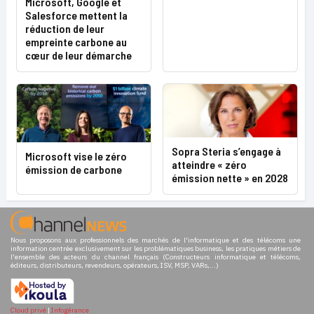
Microsoft, Google et
Salesforce mettent la
réduction de leur
empreinte carbone au
cœur de leur démarche
Sopra Steria s’engage à
Microsoft vise le zéro
atteindre « zéro
émission de carbone
émission nette » en 2028
Nous proposons aux professionnels des marchés de l'informatique et des télécoms une
information centrée exclusivement sur les problématiques business, les pratiques métiers de
l'ensemble des acteurs du channel français (Constructeurs informatique et télécoms,
éditeurs, distributeurs, revendeurs, opérateurs, ISV, MSP, VARs,...)
Cloud privé
|
Infogérance