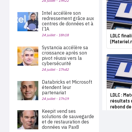
24 juillet - 19h22
Intel accélère son
redressement grâce aux
centres de données et à
l’IA
LDLC final
24 juillet - 18h18
(Materiel.
Systancia accélère sa
croissance après son
pivot réussi vers la
cybersécurité
24 juillet - 17h42
Databricks et Microsoft
étendent leur
partenariat
LDLC : Mat
24 juillet - 17h19
résultats 
rebond de 
Keepit vend ses
solutions de sauvegarde
et de restauration des
données via Pax8