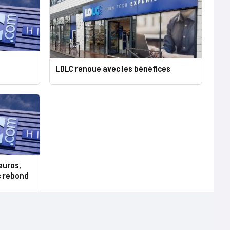
LDLC renoue avec les bénéfices
’euros,
s rebond