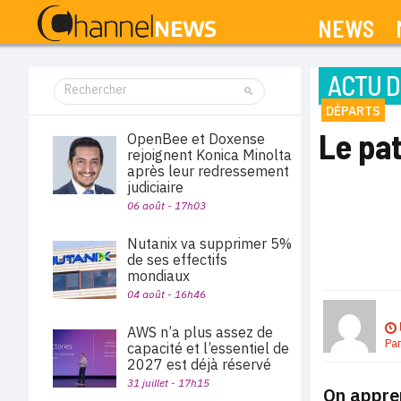
NEWS
ACTU D
DÉPARTS
Le pat
OpenBee et Doxense
rejoignent Konica Minolta
après leur redressement
judiciaire
06 août - 17h03
Nutanix va supprimer 5%
de ses effectifs
mondiaux
04 août - 16h46
AWS n’a plus assez de
Pa
capacité et l’essentiel de
2027 est déjà réservé
31 juillet - 17h15
On appre