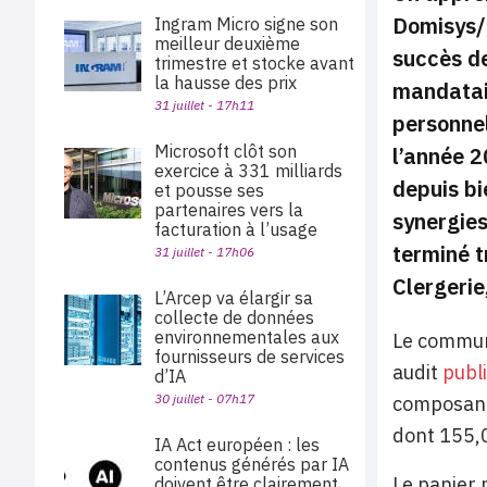
Domisys/M
Ingram Micro signe son
meilleur deuxième
succès de
trimestre et stocke avant
la hausse des prix
mandatair
31 juillet - 17h11
personnel
Microsoft clôt son
l’année 2
exercice à 331 milliards
depuis bi
et pousse ses
partenaires vers la
synergies
facturation à l’usage
terminé t
31 juillet - 17h06
Clergerie
L’Arcep va élargir sa
collecte de données
environnementales aux
Le communi
fournisseurs de services
audit
publ
d’IA
30 juillet - 07h17
composants
dont 155,0
IA Act européen : les
contenus générés par IA
Le panier 
doivent être clairement