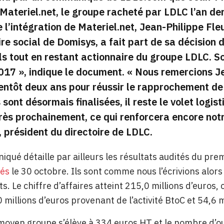
ateriel.net, le groupe racheté par LDLC l’an dern
 l’intégration de Materiel.net, Jean-Philippe Fle
e social de Domisys, a fait part de sa décision d
s tout en restant actionnaire du groupe LDLC. Son 
017 »,
indique le document. «
Nous remercions Jea
entôt deux ans pour réussir le rapprochement de
 sont désormais finalisées, il reste le volet logis
rès prochainement, ce qui renforcera encore notre
, président du directoire de LDLC.
qué détaille par ailleurs les résultats audités du pr
iés
le 30 octobre. Ils sont comme nous l’écrivions alors
. Le chiffre d’affaires atteint 215,0 millions d’euros, 
 millions d’euros provenant de l’activité BtoC et 54,6 
moyen groupe s’élève à 334 euros HT et le nombre d’o