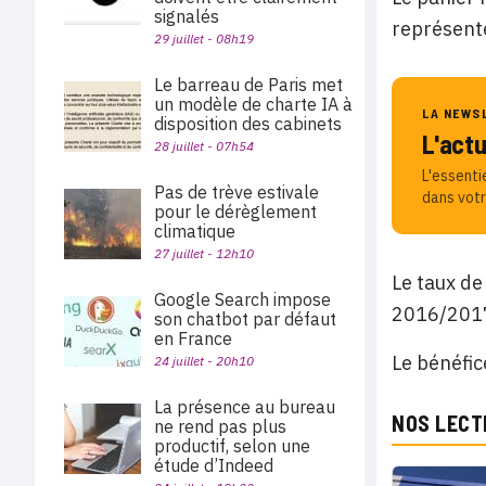
signalés
représent
29 juillet - 08h19
Le barreau de Paris met
un modèle de charte IA à
LA NEWS
disposition des cabinets
L'act
28 juillet - 07h54
L'essenti
Pas de trève estivale
dans votr
pour le dérèglement
climatique
27 juillet - 12h10
Le taux de
Google Search impose
2016/2017.
son chatbot par défaut
en France
Le bénéfic
24 juillet - 20h10
La présence au bureau
NOS LECT
ne rend pas plus
productif, selon une
étude d’Indeed