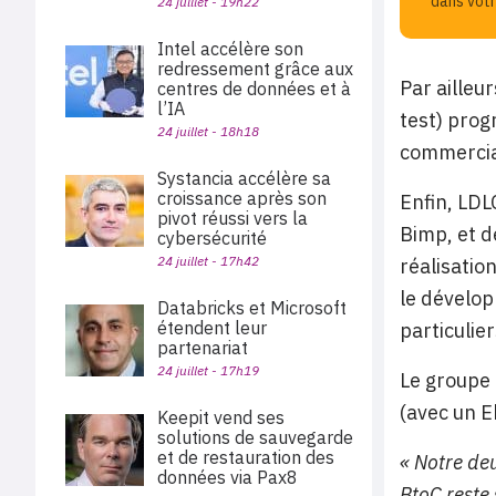
dans votr
24 juillet - 19h22
Intel accélère son
redressement grâce aux
Par ailleu
centres de données et à
l’IA
test) prog
24 juillet - 18h18
commercial
Systancia accélère sa
croissance après son
Enfin, LDL
pivot réussi vers la
Bimp, et d
cybersécurité
24 juillet - 17h42
réalisatio
le dévelop
Databricks et Microsoft
étendent leur
particulier
partenariat
24 juillet - 17h19
Le groupe 
(avec un E
Keepit vend ses
solutions de sauvegarde
et de restauration des
« Notre deu
données via Pax8
BtoC reste