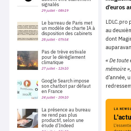
signalés
d’euros a
29 juillet - 08h19
LDLC.pro p
Le barreau de Paris met
un modèle de charte IA à
au deuxièm
disposition des cabinets
dont Magin
28 juillet - 07h54
auparavan
Pas de trève estivale
pour le dérèglement
« De toute 
climatique
mémoire »
27 juillet - 12h10
d’année, u
Google Search impose
redressem
son chatbot par défaut
en France
24 juillet - 20h10
LA NEWS
La présence au bureau
ne rend pas plus
L'act
productif, selon une
étude d’Indeed
L'essenti