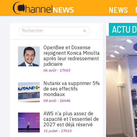
NEWS
ACTU D
OpenBee et Doxense
rejoignent Konica Minolta
après leur redressement
judiciaire
06 août - 17h03
Nutanix va supprimer 5%
de ses effectifs
mondiaux
04 août - 16h46
AWS n’a plus assez de
capacité et l’essentiel de
2027 est déjà réservé
31 juillet - 17h15