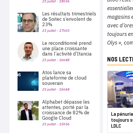
23 juillet - 18h56
essentielle
Les résultats trimestriels
magasins e
de Soitec s’envolent de
23%
avec d’ores
23 juillet - 17h03
toujours e
Olys »,
comm
Le reconditionné prend
une place croissante
dans l’activité d’Itancia
NOS LECT
23 juillet - 16h48
Atos lance sa
plateforme de cloud
souverain
23 juillet - 16h44
Alphabet dépasse les
attentes, porté par la
croissance de 82% de
La pénuri
Google Cloud
toujours s
23 juillet - 15h56
LDLC