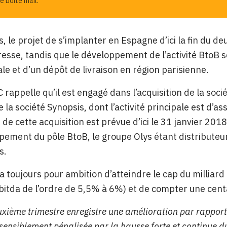
e boîte mail.
rs, le projet de s’implanter en Espagne d’ici la fin du 
resse, tandis que le développement de l’activité BtoB 
e et d’un dépôt de livraison en région parisienne.
C rappelle qu’il est engagé dans l’acquisition de la soc
e la société Synopsis, dont l’activité principale est d’
n de cette acquisition est prévue d’ici le 31 janvier 2
pement du pôle BtoB, le groupe Olys étant distributeur 
s.
a toujours pour ambition d’atteindre le cap du milliard 
bitda de l’ordre de 5,5% à 6%) et de compter une cent
xième trimestre enregistre une amélioration par rapport 
 sensiblement pénalisée par la hausse forte et continue