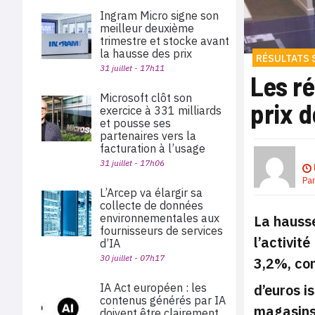
Ingram Micro signe son
meilleur deuxième
trimestre et stocke avant
la hausse des prix
RÉSULTATS 
31 juillet - 17h11
Les r
Microsoft clôt son
prix 
exercice à 331 milliards
et pousse ses
partenaires vers la
facturation à l’usage
31 juillet - 17h06
Pa
L’Arcep va élargir sa
collecte de données
environnementales aux
La hausse
fournisseurs de services
l’activit
d’IA
30 juillet - 07h17
3,2%, con
d’euros i
IA Act européen : les
contenus générés par IA
magasins 
doivent être clairement