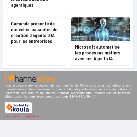
agentiques
Camunda présente de
nouvelles capacités de
création d’agents d’IA
pour les entreprises
Microsoft automatise
les processus métiers
avec ses Agents IA
Nous proposons aux professionnels des marchés de l'informatique et des télécoms une
information centrée exclusivement sur les problématiques business, les pratiques métiers de
l'ensemble des acteurs du channel français (Constructeurs informatique et télécoms,
éditeurs, distributeurs, revendeurs, opérateurs, ISV, MSP, VARs,...)
Cloud privé
|
Infogérance